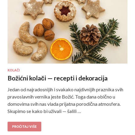
KOLAČI
Božićni kolači — recepti i dekoracija
Jedan od najradosnijih i svakako najdivnijih praznika svih
pravoslavnih vernika jeste Božić. Toga dana obično u
domovima svih nas vlada prijatna porodična atmosfera.
Skupimo se kako bi uživali — šalili …
PROČITAJ VIŠE