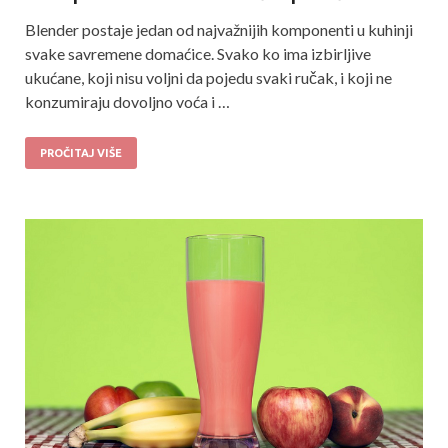
Blender postaje jedan od najvažnijih komponenti u kuhinji
svake savremene domaćice. Svako ko ima izbirljive
ukućane, koji nisu voljni da pojedu svaki ručak, i koji ne
konzumiraju dovoljno voća i …
PROČITAJ VIŠE