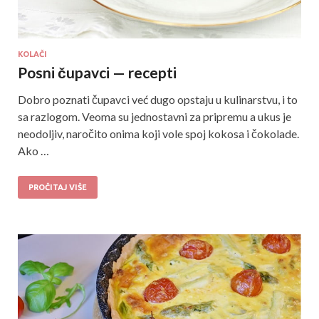
KOLAČI
Posni čupavci — recepti
Dobro poznati čupavci već dugo opstaju u kulinarstvu, i to
sa razlogom. Veoma su jednostavni za pripremu a ukus je
neodoljiv, naročito onima koji vole spoj kokosa i čokolade.
Ako …
PROČITAJ VIŠE