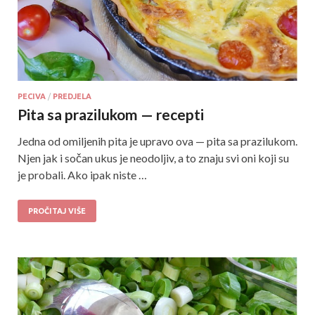
PECIVA
/
PREDJELA
Pita sa prazilukom — recepti
Jedna od omiljenih pita je upravo ova — pita sa prazilukom.
Njen jak i sočan ukus je neodoljiv, a to znaju svi oni koji su
je probali. Ako ipak niste …
PROČITAJ VIŠE