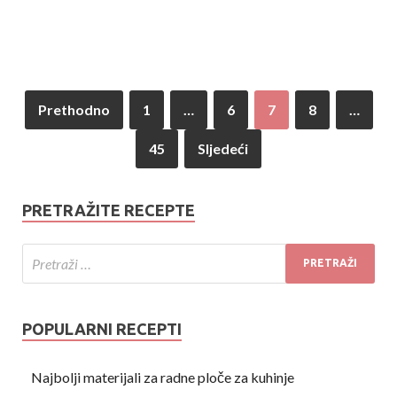
Prethodno
1
…
6
7
8
…
45
Sljedeći
PRETRAŽITE RECEPTE
POPULARNI RECEPTI
Najbolji materijali za radne ploče za kuhinje