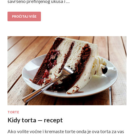
savršeno prefinjenog ukusa i …
PROČITAJ VIŠE
TORTE
Kidy torta — recept
Ako volite voćne i kremaste torte onda je ova torta za vas