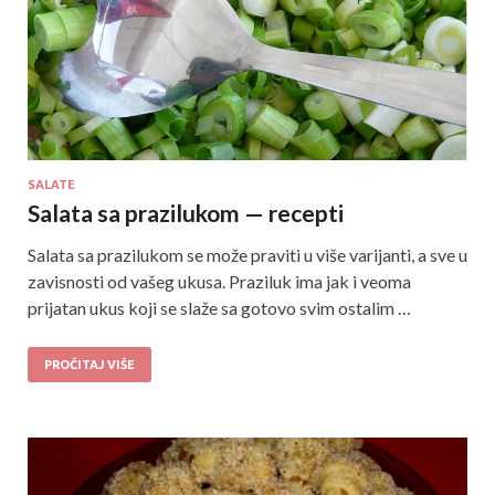
SALATE
Salata sa prazilukom — recepti
Salata sa prazilukom se može praviti u više varijanti, a sve u
zavisnosti od vašeg ukusa. Praziluk ima jak i veoma
prijatan ukus koji se slaže sa gotovo svim ostalim …
PROČITAJ VIŠE