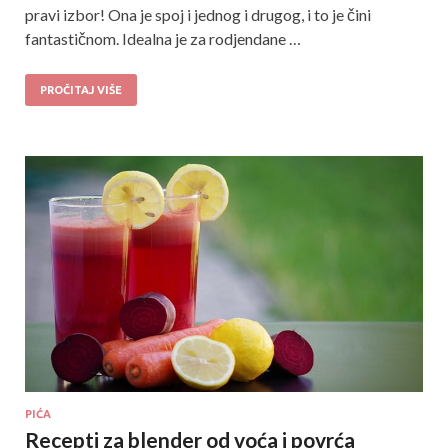
pravi izbor! Ona je spoj i jednog i drugog, i to je čini
fantastičnom. Idealna je za rodjendane …
PROČITAJ VIŠE
PIĆA
Recepti za blender od voća i povrća