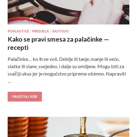
POSLASTICE
/
PREDJELA
/
SASTOJCI
Kako se pravi smesa za palačinke —
recepti
Palačinke… ko ih ne voli. Deblje ili tanje, manje ili veće,
slatke ili slane, svejedno, i dalje su omiljene. Mogu biti za
svačiji ukus jer je mogućstvo pripreme obimno. Napraviti
…
PROČITAJ VIŠE