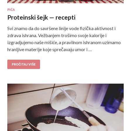
PIĆA
Proteinski šejk — recepti
Svi znamo da do savršene linije vode fizička aktivnost i
zdrava ishrana. Vežbanjem trošimo svoje kalorije i
izgradjujemo naše mišiće, a pravilnom ishranom uzimamo
hranljive materije koje sprečavaju umor i …
PROČITAJ VIŠE