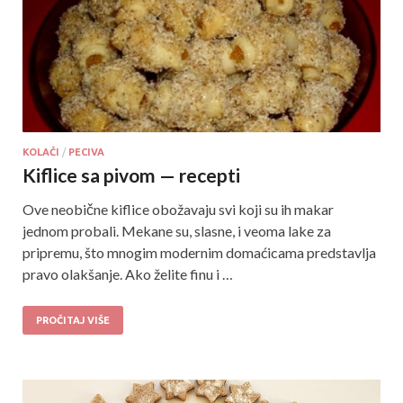
KOLAČI
/
PECIVA
Kiflice sa pivom — recepti
Ove neobične kiflice obožavaju svi koji su ih makar
jednom probali. Mekane su, slasne, i veoma lake za
pripremu, što mnogim modernim domaćicama predstavlja
pravo olakšanje. Ako želite finu i …
PROČITAJ VIŠE