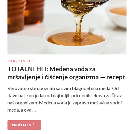
PIĆA
/
SASTOJCI
TOTALNI HIT: Medena voda za
mršavljenje i čišćenje organizma — recept
Verovatno ste upoznati sa svim blagodetima meda. Od
davnina je on jedan od najboljih prirodnih lekova za čitav
naš organizam. Medena voda je zapravo mešavina vode i
meda, a ova …
PROČITAJ VIŠE