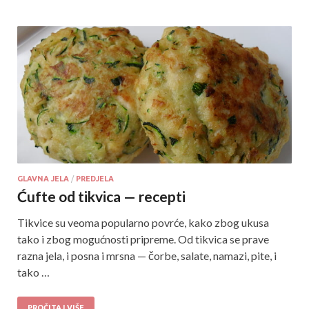
GLAVNA JELA
/
PREDJELA
Ćufte od tikvica — recepti
Tikvice su veoma popularno povrće, kako zbog ukusa
tako i zbog mogućnosti pripreme. Od tikvica se prave
razna jela, i posna i mrsna — čorbe, salate, namazi, pite, i
tako …
PROČITAJ VIŠE