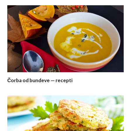
Čorba od bundeve — recepti