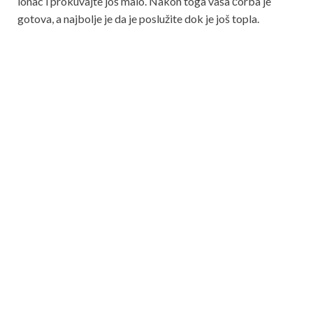
lonac i prokuvajte još malo. Nakon toga vaša čorba je
gotova, a najbolje je da je poslužite dok je još topla.