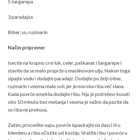
5 šargarepa
3 paradajza
Biber, so, ruzmarin
Način pripreme:
Isecite na krupno crni luk, celer, paškanat i šargarepe i
stavite da se malo proprže u maslinovom ulju. Nakon toga
sipajte vodu i dodajte paradajz. Dodajte po želji biber,
ruzmarin i veoma malo soli, jer je morska riba već slana.
Kada povrće omekša dodajte ribu. Nju je potrebno kuvati
oko 10 minuta bez mešanja i veoma je važno da pazite da
se riba ne prekuva.
Zatim, procedite supu, povrće ispasirajte na dasci ili u
blenderu a ribu očistite od kostiju. Vratite ribu i povrće u