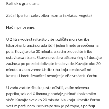
Beli luk u granulama
Začini (peršun, celer, biber, ruzmarin, vlašac, vegeta)
Način pripreme:
U 2 litra vode stavite što više različite morske ribe
(škarpina, brancin, orada itd) i jednu limetu presečenu na
pola. Kuvajte oko 30 minuta, a zatim procedite i ribu
ostavite sa strane. Skuvanu vodu vratite na ringlu i dodajte
začine, a po potrebi dolivajte i malo vode. Kuvajte oko 20
minuta, a za to vreme čistite ribu koju ste skuvali od
kostiju. Limetu izvadite i nemojte je više vraćati u čorbu.
U vodu vratite ribu koju ste očistili, zatim mlevenu
papriku, sok od ¼ limuna, paradajz, pirinač i balzamiko
sirće. Kuvajte sve oko 20 minuta. Na kraju ukrasite čorbu
svežim peršunom i servirajte dok je još topla, a po želji