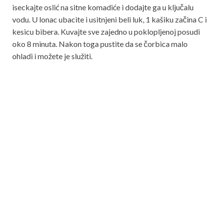
iseckajte oslić na sitne komadiće i dodajte ga u ključalu
vodu. U lonac ubacite i usitnjeni beli luk, 1 kašiku začina C i
kesicu bibera. Kuvajte sve zajedno u poklopljenoj posudi
oko 8 minuta. Nakon toga pustite da se čorbica malo
ohladi i možete je služiti.