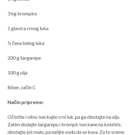
3 kg krompira
1 glavica crnog luka
½ čena belog luka
200 g šargarepe
100 g ulja
Biber, začin C
Način pripreme:
Očistite i sitno iseckajte crni luk, pa ga dinstajte na ulju.
Zatim dodajte šargarepu i krompir iseckane na kolutiće,
dinstajte još malo, pa nalijte vodu da se kuva. Za to vreme