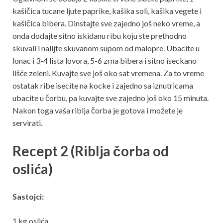
kašičica tucane ljute paprike, kašika soli, kašika vegete i
kašičica bibera. Dinstajte sve zajedno još neko vreme, a
onda dodajte sitno iskidanu ribu koju ste prethodno
skuvali i nalijte skuvanom supom od malopre. Ubacite u
lonac i 3-4 lista lovora, 5-6 zrna bibera i sitno iseckano
lišće zeleni. Kuvajte sve još oko sat vremena. Za to vreme
ostatak ribe isecite na kocke i zajedno sa iznutricama
ubacite u čorbu, pa kuvajte sve zajedno još oko 15 minuta.
Nakon toga vaša riblja čorba je gotova i možete je
servirati.
Recept 2 (Riblja čorba od
oslića)
Sastojci:
1 kg oslića