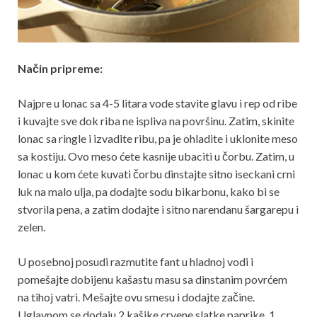
Način pripreme:
Najpre u lonac sa 4-5 litara vode stavite glavu i rep od ribe
i kuvajte sve dok riba ne ispliva na površinu. Zatim, skinite
lonac sa ringle i izvadite ribu, pa je ohladite i uklonite meso
sa kostiju. Ovo meso ćete kasnije ubaciti u čorbu. Zatim, u
lonac u kom ćete kuvati čorbu dinstajte sitno iseckani crni
luk na malo ulja, pa dodajte sodu bikarbonu, kako bi se
stvorila pena, a zatim dodajte i sitno narendanu šargarepu i
zelen.
U posebnoj posudi razmutite fant u hladnoj vodi i
pomešajte dobijenu kašastu masu sa dinstanim povrćem
na tihoj vatri. Mešajte ovu smesu i dodajte začine.
Uglavnom se dodaju 2 kašike crvene slatke paprike, 1