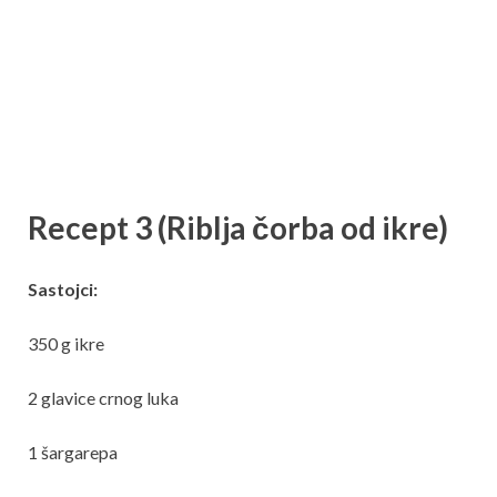
Recept 3 (Riblja čorba od ikre)
Sastojci:
350 g ikre
2 glavice crnog luka
1 šargarepa