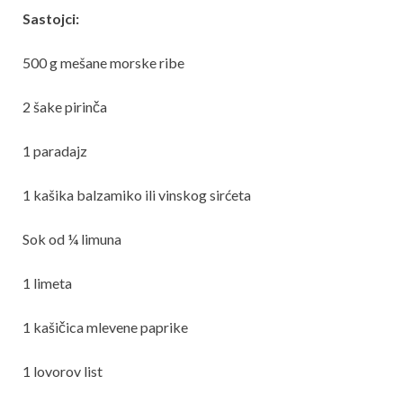
Sastojci:
500 g mešane morske ribe
2 šake pirinča
1 paradajz
1 kašika balzamiko ili vinskog sirćeta
Sok od ¼ limuna
1 limeta
1 kašičica mlevene paprike
1 lovorov list