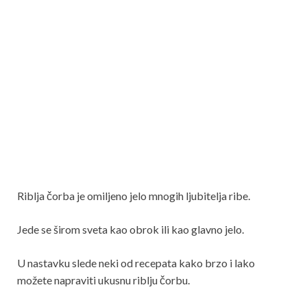
Riblja čorba je omiljeno jelo mnogih ljubitelja ribe.
Jede se širom sveta kao obrok ili kao glavno jelo.
U nastavku slede neki od recepata kako brzo i lako
možete napraviti ukusnu riblju čorbu.