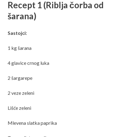
Recept 1 (Riblja čorba od
šarana)
Sastojci:
1 kg šarana
4 glavice crnog luka
2 šargarepe
2 veze zeleni
Lišće zeleni
Mlevena slatka paprika