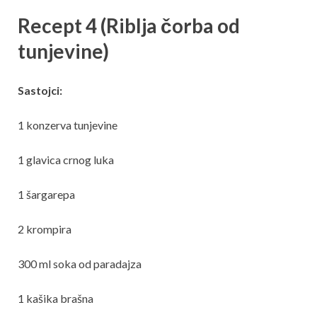
Recept 4 (Riblja čorba od
tunjevine)
Sastojci:
1 konzerva tunjevine
1 glavica crnog luka
1 šargarepa
2 krompira
300 ml soka od paradajza
1 kašika brašna