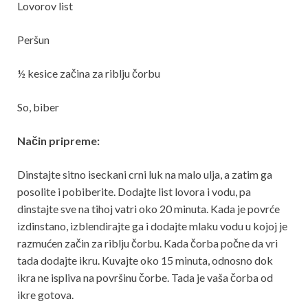
Lovorov list
Peršun
½ kesice začina za riblju čorbu
So, biber
Način pripreme:
Dinstajte sitno iseckani crni luk na malo ulja, a zatim ga
posolite i pobiberite. Dodajte list lovora i vodu, pa
dinstajte sve na tihoj vatri oko 20 minuta. Kada je povrće
izdinstano, izblendirajte ga i dodajte mlaku vodu u kojoj je
razmućen začin za riblju čorbu. Kada čorba počne da vri
tada dodajte ikru. Kuvajte oko 15 minuta, odnosno dok
ikra ne ispliva na površinu čorbe. Tada je vaša čorba od
ikre gotova.