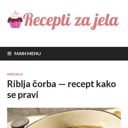
Recepti za jela
Najbolji recepti za sve vrste jela
MAIN MENU
PREDJELA
Riblja čorba — recept kako
se pravi