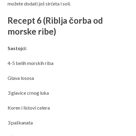
možete dodati još sirćeta i soli.
Recept 6 (Riblja čorba od
morske ribe)
Sastojci:
4-5 belih morskih riba
Glava lososa
3 glavice crnog luka
Koren i listovi celera
3 paškanata