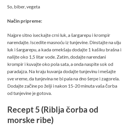
So, biber, vegeta
Način pripreme:
Najpre sitno iseckajte crni luk, a šargarepu i krompir
narendajte. Iscedite masnoću iz tunjevine. Dinstajte na ulju
luk i šargarepu, a kada omekšaju dodajte 1 kašiku brašna i
nalijte oko 1,5 litar vode. Zatim, dodajte narendani
krompir i kuvajte oko pola sata, a onda naspite sok od
paradajza. Na kraju kuvanja dodajte tunjevinu i mešajte
sve vreme, da tunjevina ne bi pala na dno šerpe i zagorela.
Dodajte začine po želji i nakon 15-20 minuta vaša čorba
od tunjevine je gotova.
Recept 5 (Riblja čorba od
morske ribe)