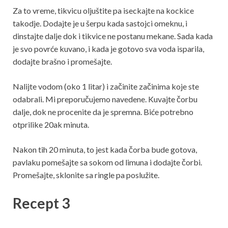
Za to vreme, tikvicu oljuštite pa iseckajte na kockice
takodje. Dodajte je u šerpu kada sastojci omeknu, i
dinstajte dalje dok i tikvice ne postanu mekane. Sada kada
je svo povrće kuvano, i kada je gotovo sva voda isparila,
dodajte brašno i promešajte.
Nalijte vodom (oko 1 litar) i začinite začinima koje ste
odabrali. Mi preporučujemo navedene. Kuvajte čorbu
dalje, dok ne procenite da je spremna. Biće potrebno
otprilike 20ak minuta.
Nakon tih 20 minuta, to jest kada čorba bude gotova,
pavlaku pomešajte sa sokom od limuna i dodajte čorbi.
Promešajte, sklonite sa ringle pa poslužite.
Recept 3