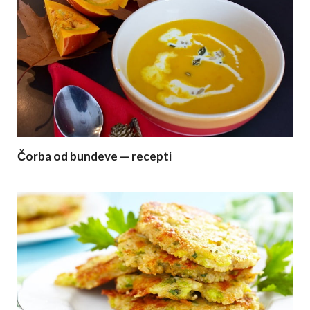
Čorba od bundeve — recepti