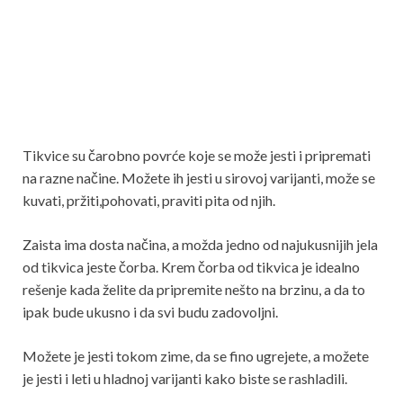
Tikvice su čarobno povrće koje se može jesti i pripremati
na razne načine. Možete ih jesti u sirovoj varijanti, može se
kuvati, pržiti,pohovati, praviti pita od njih.
Zaista ima dosta načina, a možda jedno od najukusnijih jela
od tikvica jeste čorba. Krem čorba od tikvica je idealno
rešenje kada želite da pripremite nešto na brzinu, a da to
ipak bude ukusno i da svi budu zadovoljni.
Možete je jesti tokom zime, da se fino ugrejete, a možete
je jesti i leti u hladnoj varijanti kako biste se rashladili.