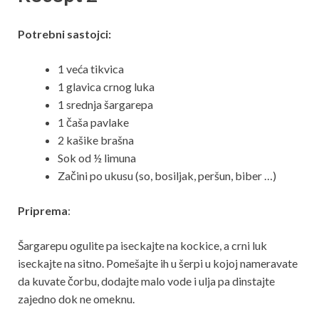
Potrebni sastojci:
1 veća tikvica
1 glavica crnog luka
1 srednja šargarepa
1 čaša pavlake
2 kašike brašna
Sok od ½ limuna
Začini po ukusu (so, bosiljak, peršun, biber …)
Priprema
:
Šargarepu ogulite pa iseckajte na kockice, a crni luk
iseckajte na sitno. Pomešajte ih u šerpi u kojoj nameravate
da kuvate čorbu, dodajte malo vode i ulja pa dinstajte
zajedno dok ne omeknu.