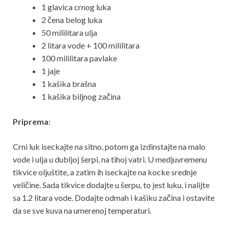
1 glavica crnog luka
2 čena belog luka
50 mililitara ulja
2 litara vode + 100 mililitara
100 mililitara pavlake
1 jaje
1 kašika brašna
1 kašika biljnog začina
Priprema
:
Crni luk iseckajte na sitno, potom ga izdinstajte na malo
vode i ulja u dubljoj šerpi, na tihoj vatri. U medjuvremenu
tikvice oljuštite, a zatim ih iseckajte na kocke srednje
veličine. Sada tikvice dodajte u šerpu, to jest luku, i nalijte
sa 1.2 litara vode. Dodajte odmah i kašiku začina i ostavite
da se sve kuva na umerenoj temperaturi.