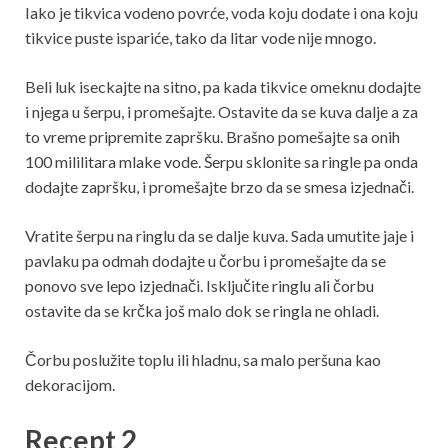
Iako je tikvica vodeno povrće, voda koju dodate i ona koju
tikvice puste ispariće, tako da litar vode nije mnogo.
Beli luk iseckajte na sitno, pa kada tikvice omeknu dodajte
i njega u šerpu, i promešajte. Ostavite da se kuva dalje a za
to vreme pripremite zapršku. Brašno pomešajte sa onih
100 mililitara mlake vode. Šerpu sklonite sa ringle pa onda
dodajte zapršku, i promešajte brzo da se smesa izjednači.
Vratite šerpu na ringlu da se dalje kuva. Sada umutite jaje i
pavlaku pa odmah dodajte u čorbu i promešajte da se
ponovo sve lepo izjednači. Isključite ringlu ali čorbu
ostavite da se krčka još malo dok se ringla ne ohladi.
Čorbu poslužite toplu ili hladnu, sa malo peršuna kao
dekoracijom.
Recept 2