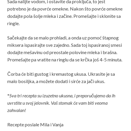
Sada nalijte vodom, i ostavite da proključa, to jest
potrebno je da povrće omekne. Nakon što povrće omekne
dodajte pola šolje mleka i začine. Promešajte i sklonite sa
ringle.
Sačekajte da se malo prohladi, a onda uz pomoć štapnog
miksera ispasirajte sve zajedno. Sada toj ispasiranoj smesi
dodajte mešavinu od preostale polovine mleka i brašna.
Promešajte pa vratite na ringlu da se krčka još 4-5 minuta.
Čorba će biti gustog i kremastog ukusa. Ukrasite je sa
malo bosiljka, a možete dodati i sirće za jači ukus.
*
Sva tri recepta su izuzetno ukusna, i preporučujemo da ih
uvrstite u svoj jelovnik. Vaš stomak će vam biti veoma
zahvalan!
Recepte poslale Mila i Vanja