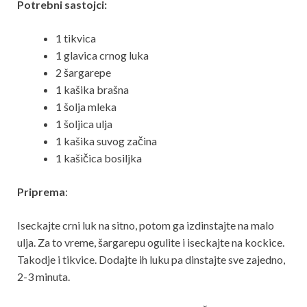
Potrebni sastojci:
1 tikvica
1 glavica crnog luka
2 šargarepe
1 kašika brašna
1 šolja mleka
1 šoljica ulja
1 kašika suvog začina
1 kašičica bosiljka
Priprema
:
Iseckajte crni luk na sitno, potom ga izdinstajte na malo
ulja. Za to vreme, šargarepu ogulite i iseckajte na kockice.
Takodje i tikvice. Dodajte ih luku pa dinstajte sve zajedno,
2-3 minuta.