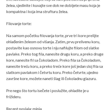
želea, sjedinite i kuvajte sve dok ne dobijete masu koja je
kompaktna i koja ima strufturu želea.
Filovanje torte:
Na samom početku filovanja torte, prve tri kore prelijte
ohlađenim želeom od višanja. Zatim, prvu prelivenu koru,
postavite kao osnovu torte i nju nafilujte filom od slatke
pavlake. Preko tog fila, nanesite drugu koru, a preko druge
kore, nanesite fil sa čokoladom. Preko fila sa čokoladom,
nanesite treću koru, a preko treće kore još jedan sloj fila sa
slatkom pavlakom i četvrtu koru. Preko četvrte, ujedno
završne kore, možete naneti šlag ili čokoladnu glazuru.
Pre nego što tortu isečete i poslužite, ohladite je u
frižideru.
Recept poslala: minja