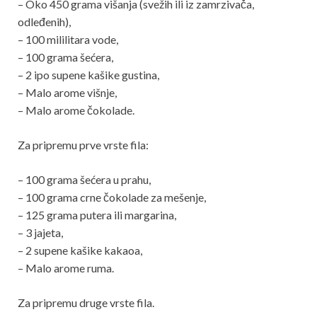
– Oko 450 grama višanja (svežih ili iz zamrzivača,
odleđenih),
– 100 mililitara vode,
– 100 grama šećera,
– 2 ipo supene kašike gustina,
– Malo arome višnje,
– Malo arome čokolade.
Za pripremu prve vrste fila:
– 100 grama šećera u prahu,
– 100 grama crne čokolade za mešenje,
– 125 grama putera ili margarina,
– 3 jajeta,
– 2 supene kašike kakaoa,
– Malo arome ruma.
Za pripremu druge vrste fila.