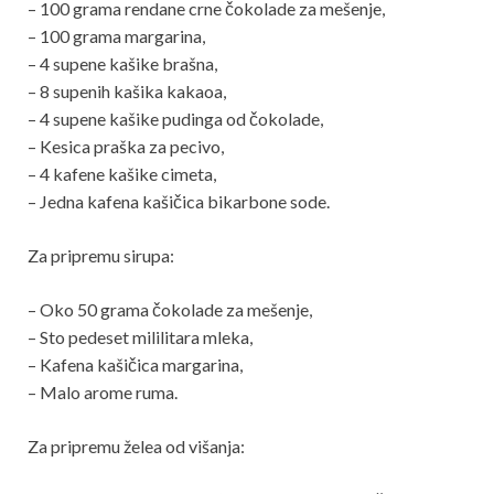
– 100 grama rendane crne čokolade za mešenje,
– 100 grama margarina,
– 4 supene kašike brašna,
– 8 supenih kašika kakaoa,
– 4 supene kašike pudinga od čokolade,
– Kesica praška za pecivo,
– 4 kafene kašike cimeta,
– Jedna kafena kašičica bikarbone sode.
Za pripremu sirupa:
– Oko 50 grama čokolade za mešenje,
– Sto pedeset mililitara mleka,
– Kafena kašičica margarina,
– Malo arome ruma.
Za pripremu želea od višanja: