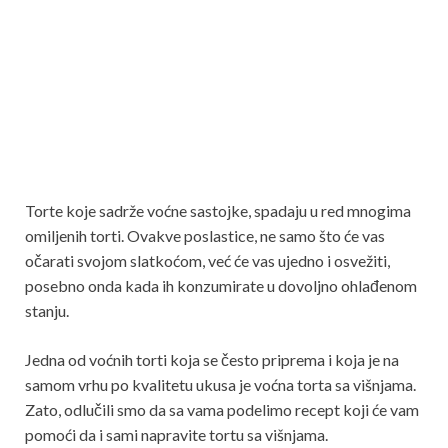
Torte koje sadrže voćne sastojke, spadaju u red mnogima
omiljenih torti. Ovakve poslastice, ne samo što će vas
očarati svojom slatkoćom, već će vas ujedno i osvežiti,
posebno onda kada ih konzumirate u dovoljno ohlađenom
stanju.
Jedna od voćnih torti koja se često priprema i koja je na
samom vrhu po kvalitetu ukusa je voćna torta sa višnjama.
Zato, odlučili smo da sa vama podelimo recept koji će vam
pomoći da i sami napravite tortu sa višnjama.