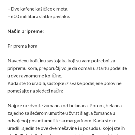
– Dve kafene kašičice cimeta,
– 600 mililitara slatke pavlake.
Način pripreme:
Priprema kora:
Navedenu količinu sastojaka koji su vam potrebni za
pripremu kora, preporučljivo je da odmah u startu podelite
u dve ravnomerne količine.
Kada ste to uradili, sastojke iz svake podeljene polovine,
pomešajte na sledeći način:
Najpre razdvojte žumanca od belanaca. Potom, belanca
zajedno sa šećerom umutite u čvrst šlag, a žumanca u
odvojenoj posudi umutite sa margarinom. Kada ste to
uradili, sjedinite ove dve mešavine i u posudu u kojoj ste ih