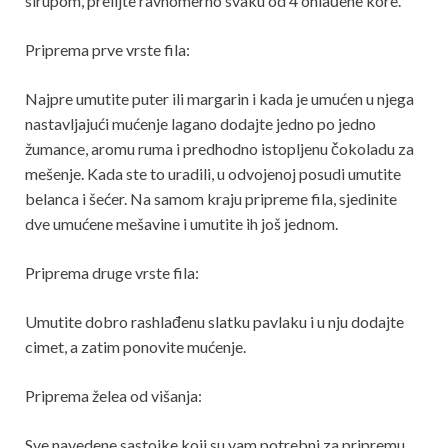
sirupom, prelijte ravnomerno svaku od 4 ohlađene kore.
Priprema prve vrste fila:
Najpre umutite puter ili margarin i kada je umućen u njega
nastavljajući mućenje lagano dodajte jedno po jedno
žumance, aromu ruma i predhodno istopljenu čokoladu za
mešenje. Kada ste to uradili, u odvojenoj posudi umutite
belanca i šećer. Na samom kraju pripreme fila, sjedinite
dve umućene mešavine i umutite ih još jednom.
Priprema druge vrste fila:
Umutite dobro rashlađenu slatku pavlaku i u nju dodajte
cimet, a zatim ponovite mućenje.
Priprema želea od višanja:
Sve navedene sastojke koji su vam potrebni za pripremu