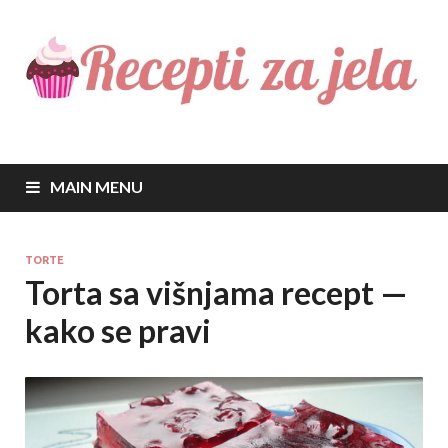
Recepti za jela
Najbolji recepti za sve vrste jela
MAIN MENU
TORTE
Torta sa višnjama recept —
kako se pravi