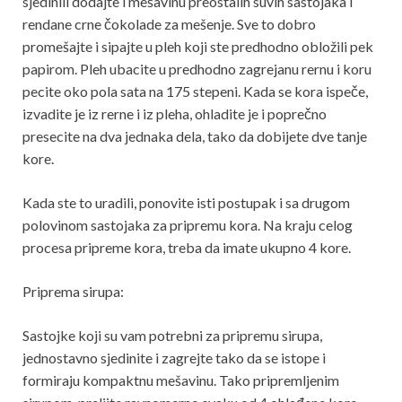
sjedinili dodajte i mešavinu preostalih suvih sastojaka i
rendane crne čokolade za mešenje. Sve to dobro
promešajte i sipajte u pleh koji ste predhodno obložili pek
papirom. Pleh ubacite u predhodno zagrejanu rernu i koru
pecite oko pola sata na 175 stepeni. Kada se kora ispeče,
izvadite je iz rerne i iz pleha, ohladite je i poprečno
presecite na dva jednaka dela, tako da dobijete dve tanje
kore.
Kada ste to uradili, ponovite isti postupak i sa drugom
polovinom sastojaka za pripremu kora. Na kraju celog
procesa pripreme kora, treba da imate ukupno 4 kore.
Priprema sirupa:
Sastojke koji su vam potrebni za pripremu sirupa,
jednostavno sjedinite i zagrejte tako da se istope i
formiraju kompaktnu mešavinu. Tako pripremljenim