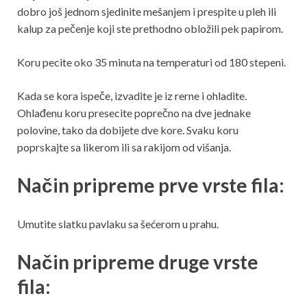
dobro još jednom sjedinite mešanjem i prespite u pleh ili
kalup za pečenje koji ste prethodno obložili pek papirom.
Koru pecite oko 35 minuta na temperaturi od 180 stepeni.
Kada se kora ispeče, izvadite je iz rerne i ohladite.
Ohlađenu koru presecite poprečno na dve jednake
polovine, tako da dobijete dve kore. Svaku koru
poprskajte sa likerom ili sa rakijom od višanja.
Način pripreme prve vrste fila:
Umutite slatku pavlaku sa šećerom u prahu.
Način pripreme druge vrste
fila: