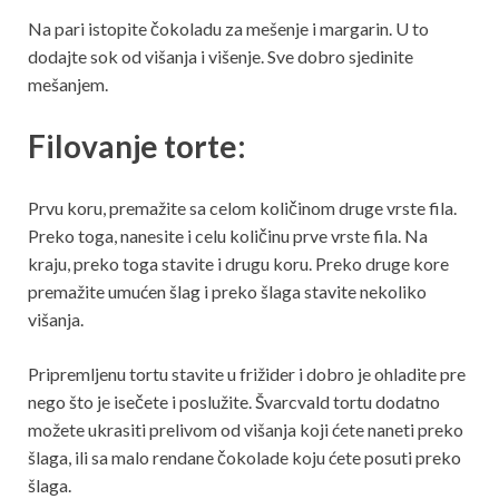
Na pari istopite čokoladu za mešenje i margarin. U to
dodajte sok od višanja i višenje. Sve dobro sjedinite
mešanjem.
Filovanje torte:
Prvu koru, premažite sa celom količinom druge vrste fila.
Preko toga, nanesite i celu količinu prve vrste fila. Na
kraju, preko toga stavite i drugu koru. Preko druge kore
premažite umućen šlag i preko šlaga stavite nekoliko
višanja.
Pripremljenu tortu stavite u frižider i dobro je ohladite pre
nego što je isečete i poslužite. Švarcvald tortu dodatno
možete ukrasiti prelivom od višanja koji ćete naneti preko
šlaga, ili sa malo rendane čokolade koju ćete posuti preko
šlaga.