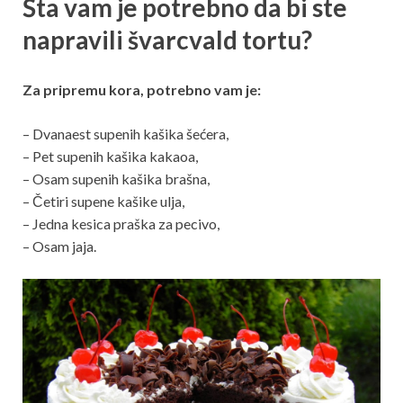
Šta vam je potrebno da bi ste
napravili švarcvald tortu?
Za pripremu kora, potrebno vam je:
– Dvanaest supenih kašika šećera,
– Pet supenih kašika kakaoa,
– Osam supenih kašika brašna,
– Četiri supene kašike ulja,
– Jedna kesica praška za pecivo,
– Osam jaja.