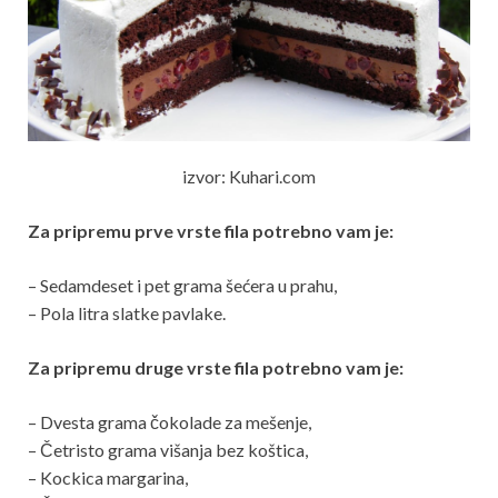
izvor: Kuhari.com
Za pripremu prve vrste fila potrebno vam je:
– Sedamdeset i pet grama šećera u prahu,
– Pola litra slatke pavlake.
Za pripremu druge vrste fila potrebno vam je:
– Dvesta grama čokolade za mešenje,
– Četristo grama višanja bez koštica,
– Kockica margarina,