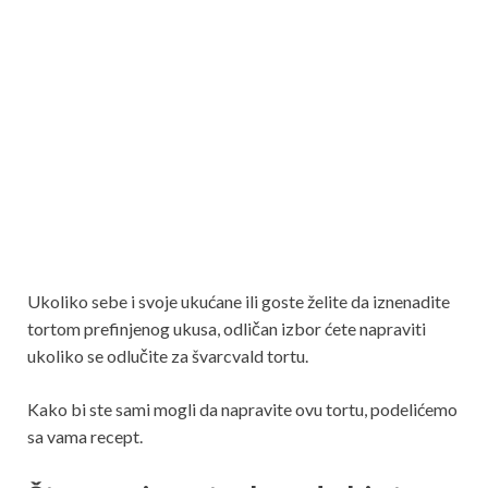
Ukoliko sebe i svoje ukućane ili goste želite da iznenadite
tortom prefinjenog ukusa, odličan izbor ćete napraviti
ukoliko se odlučite za švarcvald tortu.
Kako bi ste sami mogli da napravite ovu tortu, podelićemo
sa vama recept.