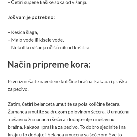
– Četiri supene kašike soka od višanja.
Još vam je potrebno:
– Kesica šlaga,
– Malo vode ili kisele vode,
– Nekoliko višanja očišćenih od koštica.
Način pripreme kora:
Prvo izmešajte navedene količine brašna, kakaoa i praška
za pecivo.
Zatim, četiri belanceta umutite sa pola količine šećera.
Žumanca umutite sa drugom polovinom šećera. U umućenu
mešavinu žumanaca i šećera, dodajte ulje i mešavinu
brašna, kakaoa i praška za pecivo. To dobro sjedinite i na
kraju u to dodajte i belanca umućena sa šećerom. Sve to