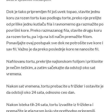
Dok je tako pripremljen fil još uvek topao, stavite jednu
koru za rozen tortu kao podlogu torte, preko nje prelijte
od prilike jednu kutlaču fila i ravnomerno ga razmažite po
površini kore. Preko razmazanog fila, stavite drugu koru
za rozen tortu, pa i nju na isti način premažite filom.
Ponavljajte ovaj postupak sve dok ne potrošite sve kore i
sav fil. Važno je da preko poslednje kore ne nanosite fil.
Nafilovanu tortu, prekrijte najlonskom folijom i pritisnite
je nečim teškim, a zatim sačekajte da odstoji oko sat
vremena.
Nakon sat vremena, tortu prebacite u frižider i ostavite je
da odstoji oko 24 sata, odnosno ceo dan.
Nakon isteka tih 24 sata, tortu izvadite iz frižidera i
premažite je glazurom koju ste prethodno pripremili.