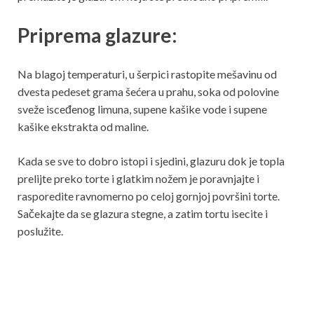
Priprema glazure:
Na blagoj temperaturi, u šerpici rastopite mešavinu od
dvesta pedeset grama šećera u prahu, soka od polovine
sveže isceđenog limuna, supene kašike vode i supene
kašike ekstrakta od maline.
Kada se sve to dobro istopi i sjedini, glazuru dok je topla
prelijte preko torte i glatkim nožem je poravnjajte i
rasporedite ravnomerno po celoj gornjoj površini torte.
Sačekajte da se glazura stegne, a zatim tortu isecite i
poslužite.