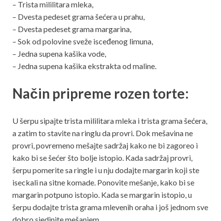
– Trista mililitara mleka,
– Dvesta pedeset grama šećera u prahu,
– Dvesta pedeset grama margarina,
– Sok od polovine sveže isceđenog limuna,
– Jedna supena kašika vode,
– Jedna supena kašika ekstrakta od maline.
Način pripreme rozen torte:
U šerpu sipajte trista mililitara mleka i trista grama šećera,
a zatim to stavite na ringlu da provri. Dok mešavina ne
provri, povremeno mešajte sadržaj kako ne bi zagoreo i
kako bi se šećer što bolje istopio. Kada sadržaj provri,
šerpu pomerite sa ringle i u nju dodajte margarin koji ste
iseckali na sitne komade. Ponovite mešanje, kako bi se
margarin potpuno istopio. Kada se margarin istopio, u
šerpu dodajte trista grama mlevenih oraha i još jednom sve
dobro sjedinite mešanjem.