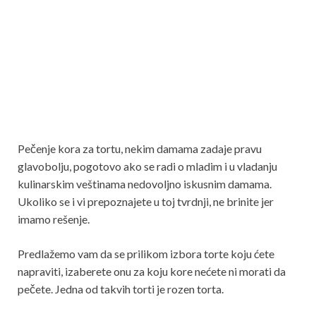
Pečenje kora za tortu, nekim damama zadaje pravu
glavobolju, pogotovo ako se radi o mladim i u vladanju
kulinarskim veštinama nedovoljno iskusnim damama.
Ukoliko se i vi prepoznajete u toj tvrdnji, ne brinite jer
imamo rešenje.
Predlažemo vam da se prilikom izbora torte koju ćete
napraviti, izaberete onu za koju kore nećete ni morati da
pečete. Jedna od takvih torti je rozen torta.