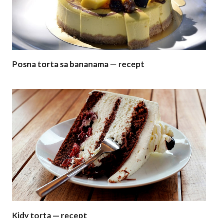
Posna torta sa bananama — recept
Kidy torta — recept