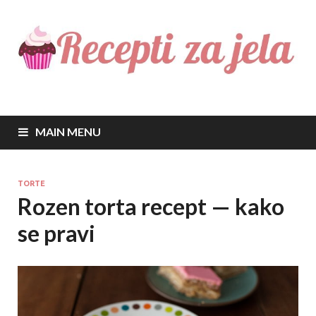
Recepti za jela
Najbolji recepti za sve vrste jela
MAIN MENU
TORTE
Rozen torta recept — kako
se pravi