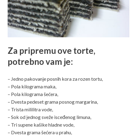
Za pripremu ove torte,
potrebno vam je:
– Jedno pakovanje posnih kora za rozen tortu,
– Pola kilograma maka,
– Pola kilograma šećera,
– Dvesta pedeset grama posnog margarina,
– Trista mililitra vode,
– Sok od jednog sveže isceđenog limuna,
– Tri supene kašike hladne vode,
– Dvesta grama šećera u prahu,