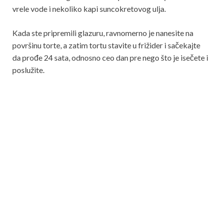
vrele vode i nekoliko kapi suncokretovog ulja.
Kada ste pripremili glazuru, ravnomerno je nanesite na
površinu torte, a zatim tortu stavite u frižider i sačekajte
da prođe 24 sata, odnosno ceo dan pre nego što je isečete i
poslužite.