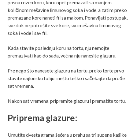
posnu rozen koru, koru opet premazati sa manjom
količinom mešavine limunovog soka i vode, a zatim preko
premazane kore naneti fil sa makom. Ponavljati postupak,
sve dok ne potrošite sve kore, svu mešavinu limunovog
soka i vode i sav fil.
Kada stavite poslednju koru na tortu, nju nemojte
premazivati kao do sada, već na nju nanesite glazuru.
Pre nego što nanesete glazuru na tortu, preko torte prvo
stavite najlonsku foliju i nešto teško i sačekajte da prođe
sat vremena.
Nakon sat vremena, pripremite glazuru i premažite tortu.
Priprema glazure:
Umutite dvesta grama šećera u prahu sa tri supene kašike