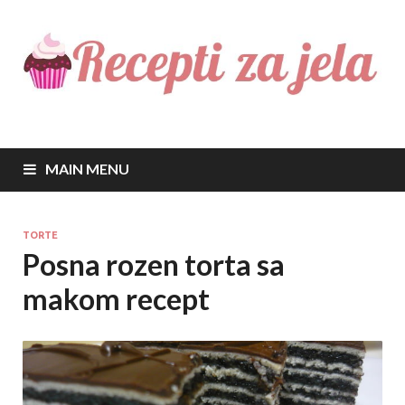
Recepti za jela
Najbolji recepti za sve vrste jela
MAIN MENU
TORTE
Posna rozen torta sa
makom recept