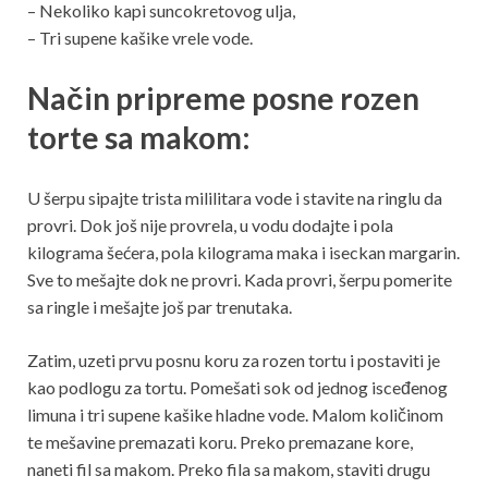
– Nekoliko kapi suncokretovog ulja,
– Tri supene kašike vrele vode.
Način pripreme posne rozen
torte sa makom:
U šerpu sipajte trista mililitara vode i stavite na ringlu da
provri. Dok još nije provrela, u vodu dodajte i pola
kilograma šećera, pola kilograma maka i iseckan margarin.
Sve to mešajte dok ne provri. Kada provri, šerpu pomerite
sa ringle i mešajte još par trenutaka.
Zatim, uzeti prvu posnu koru za rozen tortu i postaviti je
kao podlogu za tortu. Pomešati sok od jednog isceđenog
limuna i tri supene kašike hladne vode. Malom količinom
te mešavine premazati koru. Preko premazane kore,
naneti fil sa makom. Preko fila sa makom, staviti drugu