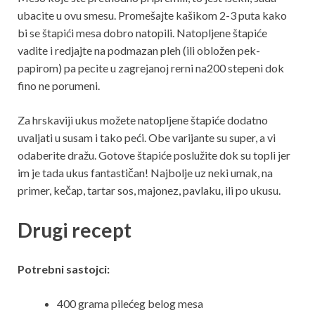
ubacite u ovu smesu. Promešajte kašikom 2-3 puta kako
bi se štapići mesa dobro natopili. Natopljene štapiće
vadite i redjajte na podmazan pleh (ili obložen pek-
papirom) pa pecite u zagrejanoj rerni na200 stepeni dok
fino ne porumeni.
Za hrskaviji ukus možete natopljene štapiće dodatno
uvaljati u susam i tako peći. Obe varijante su super, a vi
odaberite dražu. Gotove štapiće poslužite dok su topli jer
im je tada ukus fantastičan! Najbolje uz neki umak, na
primer, kečap, tartar sos, majonez, pavlaku, ili po ukusu.
Drugi recept
Potrebni sastojci:
400 grama pilećeg belog mesa