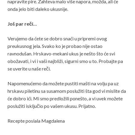
napravite pire. Zahteva malo više napora, možda, ali će
onda jelo biti daleko ukusnije.
Još par reči…
Verujemo da ćete se dobro snaći u pripremi ovog
preukusnog jela. Svako ko je probao nije ostao
ravnodušan. Hrskavo-mekani ukus je nešto što će svi
obožavati, i vi i vaši najbliži, sigurni smo u to. Probajte pa
se uverite u naše reči.
Napomenućemo da možete pustiti mašti na volju pa uz
hrskavu piletinu sa susamom poslužiti šta god vi mislite da
će dobro ići. Mi smo predložili ponešto, a vi uvek možete
poslužiti isključio po vašem ukusu. Prijatno.
Recepte poslala Magdalena