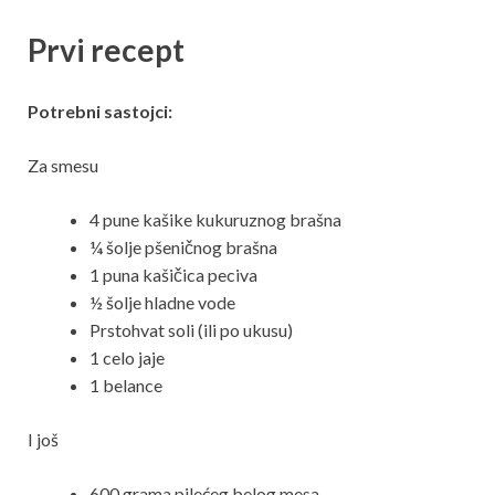
Prvi recept
Potrebni sastojci:
Za smesu
4 pune kašike kukuruznog brašna
¼ šolje pšeničnog brašna
1 puna kašičica peciva
½ šolje hladne vode
Prstohvat soli (ili po ukusu)
1 celo jaje
1 belance
I još
600 grama pilećeg belog mesa