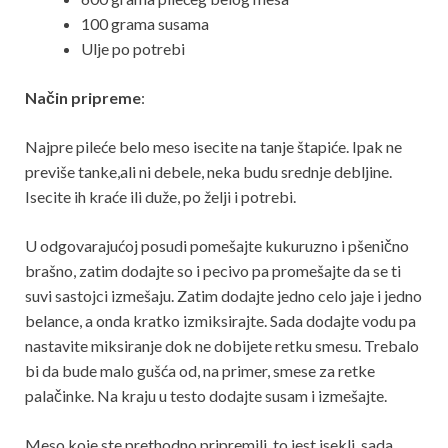
100 grama susama
Ulje po potrebi
Način pripreme
:
Najpre pileće belo meso isecite na tanje štapiće. Ipak ne
previše tanke,ali ni debele, neka budu srednje debljine.
Isecite ih kraće ili duže, po želji i potrebi.
U odgovarajućoj posudi pomešajte kukuruzno i pšenično
brašno, zatim dodajte so i pecivo pa promešajte da se ti
suvi sastojci izmešaju. Zatim dodajte jedno celo jaje i jedno
belance, a onda kratko izmiksirajte. Sada dodajte vodu pa
nastavite miksiranje dok ne dobijete retku smesu. Trebalo
bi da bude malo gušća od, na primer, smese za retke
palačinke. Na kraju u testo dodajte susam i izmešajte.
Meso koje ste prethodno pripremili, to jest isekli, sada