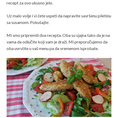
recept za ovo ukusno jelo.
Uz malo volje i vi ćete uspeti da napravite savršenu piletinu
sa susamom. Pokušajte:
Mi smo pripremili dva recepta. Oba su sjajna tako da je na
vama da odlučite koji vam je draži. Mi preporučujemo da
oba uvrstite u vaš menu pa da vremenom isprobate.