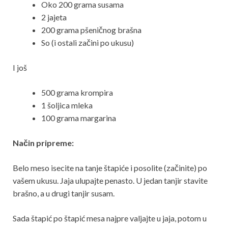
Oko 200 grama susama
2 jajeta
200 grama pšeničnog brašna
So (i ostali začini po ukusu)
I još
500 grama krompira
1 šoljica mleka
100 grama margarina
Način pripreme:
Belo meso isecite na tanje štapiće i posolite (začinite) po
vašem ukusu. Jaja ulupajte penasto. U jedan tanjir stavite
brašno, a u drugi tanjir susam.
Sada štapić po štapić mesa najpre valjajte u jaja, potom u