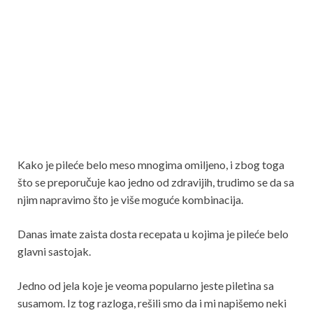
Kako je pileće belo meso mnogima omiljeno, i zbog toga
što se preporučuje kao jedno od zdravijih, trudimo se da sa
njim napravimo što je više moguće kombinacija.
Danas imate zaista dosta recepata u kojima je pileće belo
glavni sastojak.
Jedno od jela koje je veoma popularno jeste piletina sa
susamom. Iz tog razloga, rešili smo da i mi napišemo neki