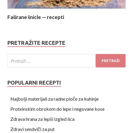
Faširane šnicle — recepti
PRETRAŽITE RECEPTE
POPULARNI RECEPTI
Najbolji materijali za radne ploče za kuhinje
Proteinskim obrokom do lepe i negovane kose
Zdrava hrana za lepši izgled lica
Zdravi sendviči za put