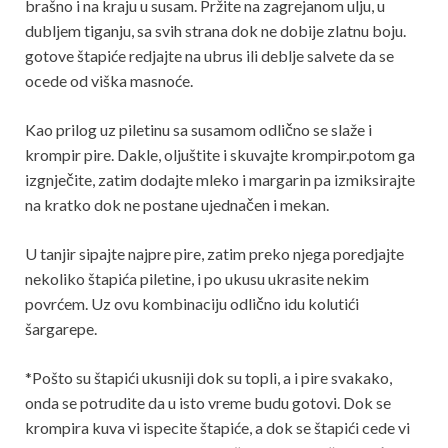
brašno i na kraju u susam. Pržite na zagrejanom ulju, u
dubljem tiganju, sa svih strana dok ne dobije zlatnu boju.
gotove štapiće redjajte na ubrus ili deblje salvete da se
ocede od viška masnoće.
Kao prilog uz piletinu sa susamom odlično se slaže i
krompir pire. Dakle, oljuštite i skuvajte krompir.potom ga
izgnječite, zatim dodajte mleko i margarin pa izmiksirajte
na kratko dok ne postane ujednačen i mekan.
U tanjir sipajte najpre pire, zatim preko njega poredjajte
nekoliko štapića piletine, i po ukusu ukrasite nekim
povrćem. Uz ovu kombinaciju odlično idu kolutići
šargarepe.
*Pošto su štapići ukusniji dok su topli, a i pire svakako,
onda se potrudite da u isto vreme budu gotovi. Dok se
krompira kuva vi ispecite štapiće, a dok se štapići cede vi