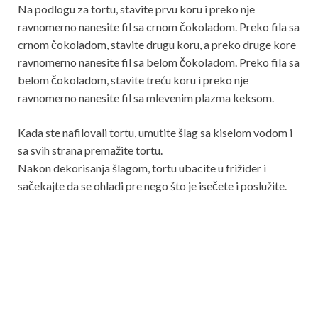
Na podlogu za tortu, stavite prvu koru i preko nje
ravnomerno nanesite fil sa crnom čokoladom. Preko fila sa
crnom čokoladom, stavite drugu koru, a preko druge kore
ravnomerno nanesite fil sa belom čokoladom. Preko fila sa
belom čokoladom, stavite treću koru i preko nje
ravnomerno nanesite fil sa mlevenim plazma keksom.
Kada ste nafilovali tortu, umutite šlag sa kiselom vodom i
sa svih strana premažite tortu.
Nakon dekorisanja šlagom, tortu ubacite u frižider i
sačekajte da se ohladi pre nego što je isečete i poslužite.