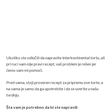
Ukoliko ste odlučili da napravite interkontinental tortu, ali
pri ruci vam nije pravi recept, vaš problem je rešen jer
ćemo vam mi pomoći.
Pred vama, stoji proveren recept za pripremu ove torte, a
na vama je samo da ga upotrebite i da se uverite u našu
tvrdnju.
Šta vam je potrebno da bi ste napravili