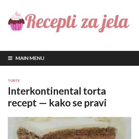
Recepti za jela
Najbolji recepti za sve vrste jela
MAIN MENU
TORTE
Interkontinental torta
recept — kako se pravi