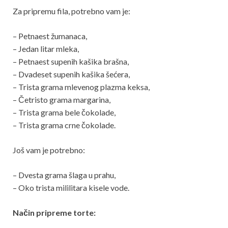
Za pripremu fila, potrebno vam je:
– Petnaest žumanaca,
– Jedan litar mleka,
– Petnaest supenih kašika brašna,
– Dvadeset supenih kašika šećera,
– Trista grama mlevenog plazma keksa,
– Četristo grama margarina,
– Trista grama bele čokolade,
– Trista grama crne čokolade.
Još vam je potrebno:
– Dvesta grama šlaga u prahu,
– Oko trista mililitara kisele vode.
Način pripreme torte: