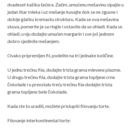
dvadeset kašika šećera. Zatim, umućenu mešavinu sipajte u
jedan litar mleka i uz mešanje kuvajte dok se ne zgusne i
dobije glatku kremastu strukturu. Kada se ova mešavina
skuva, pomerite je sa ringle i ostavite da se ohladi. Kada se
ohladi, u nju dodajte umućen margarin i sve još jednom
dobro sjedinite mešanjem.
Ovako pripremljen fil, podelite na tri jednake količine.
U jednu trećinu fila, dodajte trista grama mlevene plazme.
U drugu trećinu fila, dodajte trista grama topljene crne
čokolade i u preostalu treću trećinu fila dodajte trista
grama topljene bele čokolade.
Kada ste to uradili, možete pristupiti filovanju torte.
Filovanje interkontinental torte: