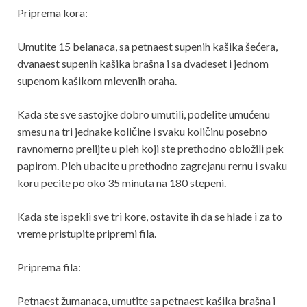
Priprema kora:
Umutite 15 belanaca, sa petnaest supenih kašika šećera,
dvanaest supenih kašika brašna i sa dvadeset i jednom
supenom kašikom mlevenih oraha.
Kada ste sve sastojke dobro umutili, podelite umućenu
smesu na tri jednake količine i svaku količinu posebno
ravnomerno prelijte u pleh koji ste prethodno obložili pek
papirom. Pleh ubacite u prethodno zagrejanu rernu i svaku
koru pecite po oko 35 minuta na 180 stepeni.
Kada ste ispekli sve tri kore, ostavite ih da se hlade i za to
vreme pristupite pripremi fila.
Priprema fila:
Petnaest žumanaca, umutite sa petnaest kašika brašna i