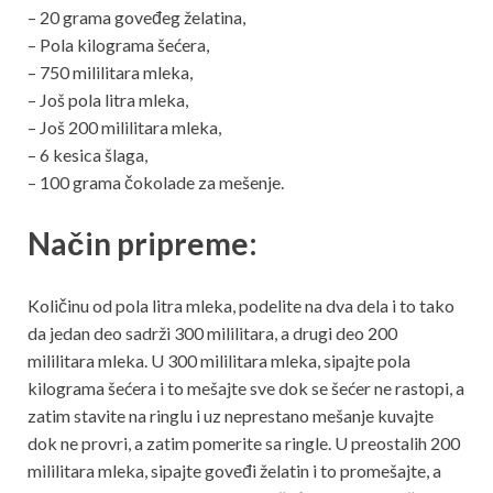
– 20 grama goveđeg želatina,
– Pola kilograma šećera,
– 750 mililitara mleka,
– Još pola litra mleka,
– Još 200 mililitara mleka,
– 6 kesica šlaga,
– 100 grama čokolade za mešenje.
Način pripreme:
Količinu od pola litra mleka, podelite na dva dela i to tako
da jedan deo sadrži 300 mililitara, a drugi deo 200
mililitara mleka. U 300 mililitara mleka, sipajte pola
kilograma šećera i to mešajte sve dok se šećer ne rastopi, a
zatim stavite na ringlu i uz neprestano mešanje kuvajte
dok ne provri, a zatim pomerite sa ringle. U preostalih 200
mililitara mleka, sipajte goveđi želatin i to promešajte, a