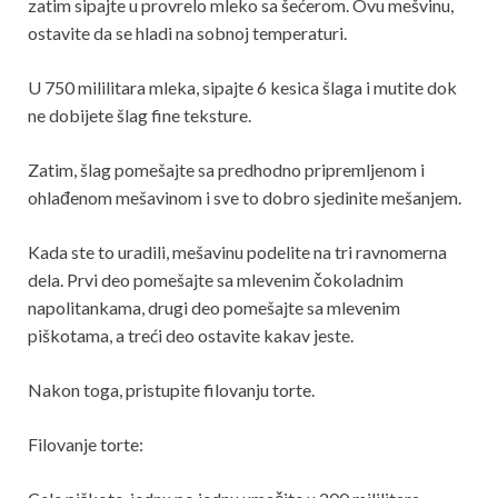
zatim sipajte u provrelo mleko sa šećerom. Ovu mešvinu,
ostavite da se hladi na sobnoj temperaturi.
U 750 mililitara mleka, sipajte 6 kesica šlaga i mutite dok
ne dobijete šlag fine teksture.
Zatim, šlag pomešajte sa predhodno pripremljenom i
ohlađenom mešavinom i sve to dobro sjedinite mešanjem.
Kada ste to uradili, mešavinu podelite na tri ravnomerna
dela. Prvi deo pomešajte sa mlevenim čokoladnim
napolitankama, drugi deo pomešajte sa mlevenim
piškotama, a treći deo ostavite kakav jeste.
Nakon toga, pristupite filovanju torte.
Filovanje torte: