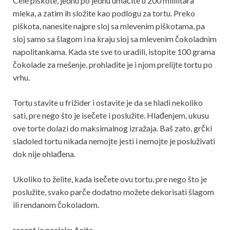
Cele piškote, jednu po jednu umačite u 200 mililitara
mleka, a zatim ih složite kao podlogu za tortu. Preko
piškota, nanesite najpre sloj sa mlevenim piškotama, pa
sloj samo sa šlagom i na kraju sloj sa mlevenim čokoladnim
napolitankama. Kada ste sve to uradili, istopite 100 grama
čokolade za mešenje, prohladite je i njom prelijte tortu po
vrhu.
Tortu stavite u frižider i ostavite je da se hladi nekoliko
sati, pre nego što je isečete i poslužite. Hlađenjem, ukusu
ove torte dolazi do maksimalnog izražaja. Baš zato, grčki
sladoled tortu nikada nemojte jesti i nemojte je posluživati
dok nije ohlađena.
Ukoliko to želite, kada isečete ovu tortu, pre nego što je
poslužite, svako parče dodatno možete dekorisati šlagom
ili rendanom čokoladom.
recept je poslala: Anita