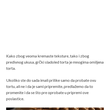
Kako zbog veoma kremaste teksture, tako i zbog
predivnog ukusa, grčki sladoled torta je mnogima omiljena
torta.
Ukoliko ste do sada imali prilike samo da probate ovu
tortu, ali ne i da je sami pripremite, predlažemo da to
promenite i da se što pre oprobate u pripremi ove
poslastice.