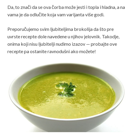
Da, to znači da se ova čorba može jesti i topla i hladna, a na
vama je da odlučite koja vam varijanta više godi.
Preporučujemo svim ljubiteljima brokolija da što pre
uvrste recepte dole navedene u njihov jelovnik. Takodje,
onima koji nisu ljubitelji nudimo izazov — probajte ove
recepte pa ostanite ravnodušni ako možete!