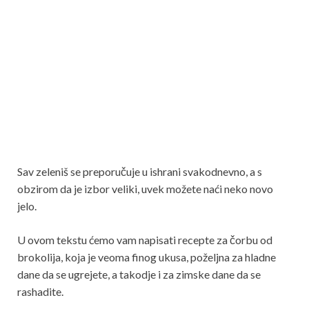
Sav zeleniš se preporučuje u ishrani svakodnevno, a s
obzirom da je izbor veliki, uvek možete naći neko novo
jelo.
U ovom tekstu ćemo vam napisati recepte za čorbu od
brokolija, koja je veoma finog ukusa, poželjna za hladne
dane da se ugrejete, a takodje i za zimske dane da se
rashadite.