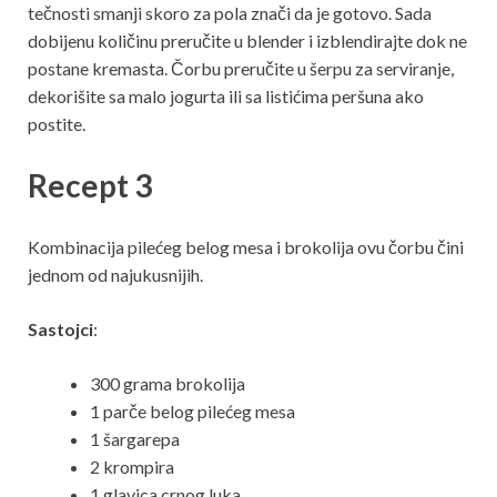
tečnosti smanji skoro za pola znači da je gotovo. Sada
dobijenu količinu preručite u blender i izblendirajte dok ne
postane kremasta. Čorbu preručite u šerpu za serviranje,
dekorišite sa malo jogurta ili sa listićima peršuna ako
postite.
Recept 3
Kombinacija pilećeg belog mesa i brokolija ovu čorbu čini
jednom od najukusnijih.
Sastojci
:
300 grama brokolija
1 parče belog pilećeg mesa
1 šargarepa
2 krompira
1 glavica crnog luka