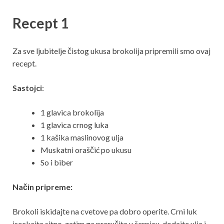
Recept 1
Za sve ljubitelje čistog ukusa brokolija pripremili smo ovaj
recept.
Sastojci
:
1 glavica brokolija
1 glavica crnog luka
1 kašika maslinovog ulja
Muskatni oraščić po ukusu
So i biber
Način pripreme:
Brokoli iskidajte na cvetove pa dobro operite. Crni luk
iseckajte sitno, zatim ga preručite u šerpicu, dodajte ulje i