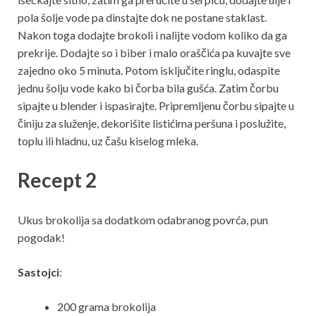
pola šolje vode pa dinstajte dok ne postane staklast.
Nakon toga dodajte brokoli i nalijte vodom koliko da ga
prekrije. Dodajte so i biber i malo oraščića pa kuvajte sve
zajedno oko 5 minuta. Potom isključite ringlu, odaspite
jednu šolju vode kako bi čorba bila gušća. Zatim čorbu
sipajte u blender i ispasirajte. Pripremljenu čorbu sipajte u
činiju za služenje, dekorišite listićima peršuna i poslužite,
toplu ili hladnu, uz čašu kiselog mleka.
Recept 2
Ukus brokolija sa dodatkom odabranog povrća, pun
pogodak!
Sastojci
:
200 grama brokolija