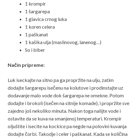
1 krompir
1 šargarepa
1 glavica crnog luka
1 koren celera
1 paškanat
1 kašika ulja (maslinovog, lanenog…)
So i biber
Način pripreme:
Luk iseckajte na sitno pa ga propržite na ulju, zatim
dodajte šargarepu isečenu na kolutove i prodinstajte uz
dodavanje malo vode dok šargarepa ne omekne. Potom
dodajte i brokoli (isečen na sitnije komade), i propržite sve
zajedno još nekoliko minuta. Nakon toga nalijte vode i
ostavite da se kuva na smanjenoj temperaturi. Krompir
oljuštite i isecite na kockice pa negde na polovini kuvanja
dodajte čorbi. Takodje i celer i paškanat. Kada se količina