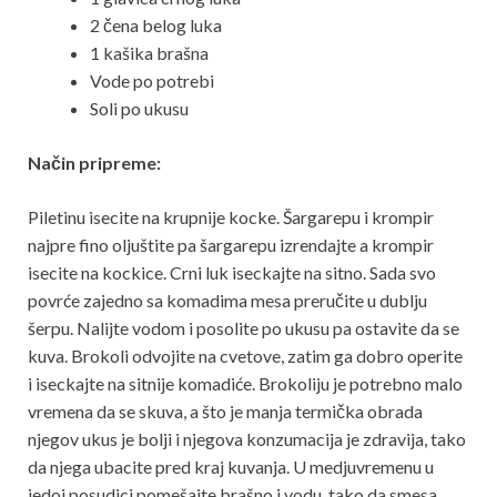
2 čena belog luka
1 kašika brašna
Vode po potrebi
Soli po ukusu
Način pripreme:
Piletinu isecite na krupnije kocke. Šargarepu i krompir
najpre fino oljuštite pa šargarepu izrendajte a krompir
isecite na kockice. Crni luk iseckajte na sitno. Sada svo
povrće zajedno sa komadima mesa preručite u dublju
šerpu. Nalijte vodom i posolite po ukusu pa ostavite da se
kuva. Brokoli odvojite na cvetove, zatim ga dobro operite
i iseckajte na sitnije komadiće. Brokoliju je potrebno malo
vremena da se skuva, a što je manja termička obrada
njegov ukus je bolji i njegova konzumacija je zdravija, tako
da njega ubacite pred kraj kuvanja. U medjuvremenu u
jedoj posudici pomešajte brašno i vodu, tako da smesa