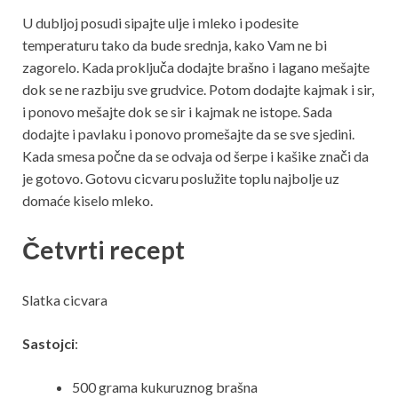
U dubljoj posudi sipajte ulje i mleko i podesite
temperaturu tako da bude srednja, kako Vam ne bi
zagorelo. Kada proključa dodajte brašno i lagano mešajte
dok se ne razbiju sve grudvice. Potom dodajte kajmak i sir,
i ponovo mešajte dok se sir i kajmak ne istope. Sada
dodajte i pavlaku i ponovo promešajte da se sve sjedini.
Kada smesa počne da se odvaja od šerpe i kašike znači da
je gotovo. Gotovu cicvaru poslužite toplu najbolje uz
domaće kiselo mleko.
Četvrti recept
Slatka cicvara
Sastojci
:
500 grama kukuruznog brašna