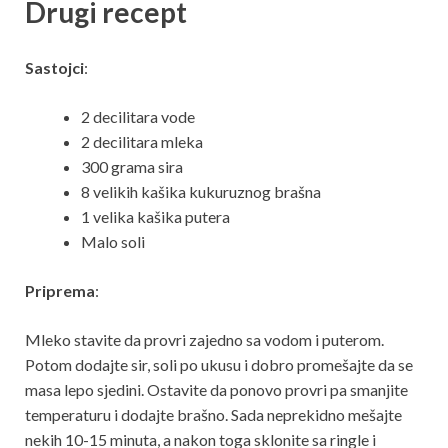
Drugi recept
Sastojci
:
2 decilitara vode
2 decilitara mleka
300 grama sira
8 velikih kašika kukuruznog brašna
1 velika kašika putera
Malo soli
Priprema
:
Mleko stavite da provri zajedno sa vodom i puterom.
Potom dodajte sir, soli po ukusu i dobro promešajte da se
masa lepo sjedini. Ostavite da ponovo provri pa smanjite
temperaturu i dodajte brašno. Sada neprekidno mešajte
nekih 10-15 minuta, a nakon toga sklonite sa ringle i