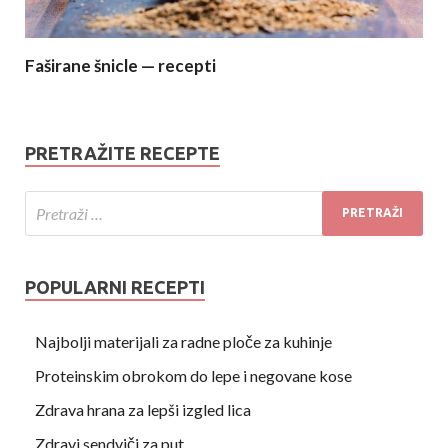
Faširane šnicle — recepti
PRETRAŽITE RECEPTE
POPULARNI RECEPTI
Najbolji materijali za radne ploče za kuhinje
Proteinskim obrokom do lepe i negovane kose
Zdrava hrana za lepši izgled lica
Zdravi sendviči za put