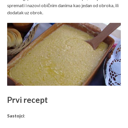
spremati i nazovi običnim danima kao jedan od obroka, ili
dodatak uz obrok.
Prvi recept
Sastojci
: