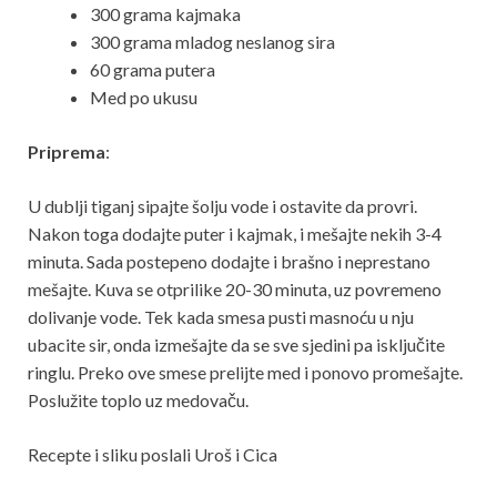
300 grama kajmaka
300 grama mladog neslanog sira
60 grama putera
Med po ukusu
Priprema
:
U dublji tiganj sipajte šolju vode i ostavite da provri.
Nakon toga dodajte puter i kajmak, i mešajte nekih 3-4
minuta. Sada postepeno dodajte i brašno i neprestano
mešajte. Kuva se otprilike 20-30 minuta, uz povremeno
dolivanje vode. Tek kada smesa pusti masnoću u nju
ubacite sir, onda izmešajte da se sve sjedini pa isključite
ringlu. Preko ove smese prelijte med i ponovo promešajte.
Poslužite toplo uz medovaču.
Recepte i sliku poslali Uroš i Cica