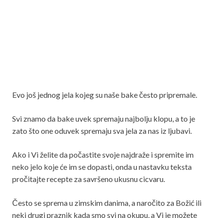
Evo još jednog jela kojeg su naše bake često pripremale.
Svi znamo da bake uvek spremaju najbolju klopu, a to je
zato što one oduvek spremaju sva jela za nas iz ljubavi.
Ako i Vi želite da počastite svoje najdraže i spremite im
neko jelo koje će im se dopasti, onda u nastavku teksta
pročitajte recepte za savršeno ukusnu cicvaru.
Često se sprema u zimskim danima, a naročito za Božić ili
neki drugi praznik kada smo svi na okupu, a Vi je možete