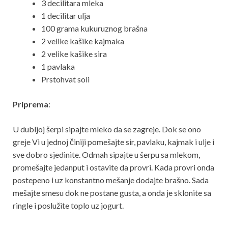
3 decilitara mleka
1 decilitar ulja
100 grama kukuruznog brašna
2 velike kašike kajmaka
2 velike kašike sira
1 pavlaka
Prstohvat soli
Priprema
:
U dubljoj šerpi sipajte mleko da se zagreje. Dok se ono
greje Vi u jednoj činiji pomešajte sir, pavlaku, kajmak i ulje i
sve dobro sjedinite. Odmah sipajte u šerpu sa mlekom,
promešajte jedanput i ostavite da provri. Kada provri onda
postepeno i uz konstantno mešanje dodajte brašno. Sada
mešajte smesu dok ne postane gusta, a onda je sklonite sa
ringle i poslužite toplo uz jogurt.