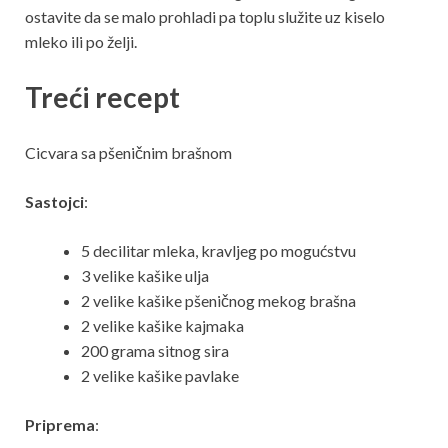
ostavite da se malo prohladi pa toplu služite uz kiselo
mleko ili po želji.
Treći recept
Cicvara sa pšeničnim brašnom
Sastojci
:
5 decilitar mleka, kravljeg po mogućstvu
3 velike kašike ulja
2 velike kašike pšeničnog mekog brašna
2 velike kašike kajmaka
200 grama sitnog sira
2 velike kašike pavlake
Priprema
: