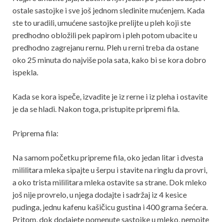
ostale sastojke i sve još jednom sledinite mućenjem. Kada
ste to uradili, umućene sastojke prelijte u pleh koji ste
predhodno obložili pek papirom i pleh potom ubacite u
predhodno zagrejanu rernu. Pleh u rerni treba da ostane
oko 25 minuta do najviše pola sata, kako bi se kora dobro
ispekla.
Kada se kora ispeče, izvadite je iz rerne i iz pleha i ostavite
je da se hladi. Nakon toga, pristupite pripremi fila.
Priprema fila:
Na samom početku pripreme fila, oko jedan litar i dvesta
mililitara mleka sipajte u šerpu i stavite na ringlu da provri,
a oko trista mililitara mleka ostavite sa strane. Dok mleko
još nije provrelo, u njega dodajte i sadržaj iz 4 kesice
pudinga, jednu kafenu kašičicu gustina i 400 grama šećera.
Pritom, dok dodajete pomenute sastojke u mleko, nemojte