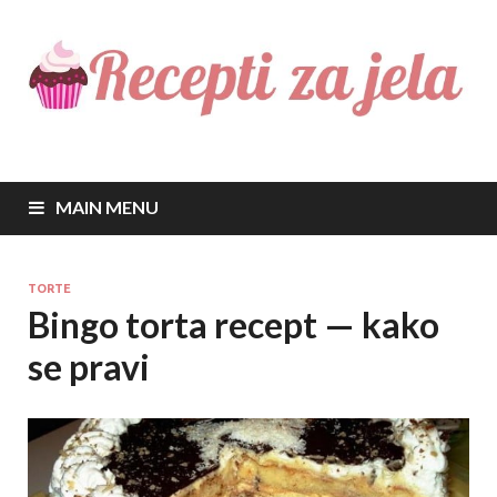
Recepti za jela
Najbolji recepti za sve vrste jela
MAIN MENU
TORTE
Bingo torta recept — kako
se pravi