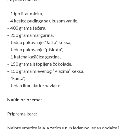
– 1 ipo litar mleka,
– 4 kesice pudinga sa ukusom vanile,
– 400 grama šećera,
– 250 grama margarina,
– Jedno pakovanje “Jaffa” keksa,
– Jedno pakovanje “piškota”,
– 1 kafena kašičica gustina,
– 150 grama istopljene čokolade,
– 150 grama mlevenog “Plazma” keksa,
– “Fanta”,
– Jedan litar slatke pavlake.
Način pripreme:
Priprema kore:
Najpre umutite jaja, a zatim u njih jedan po jedan dodajte i