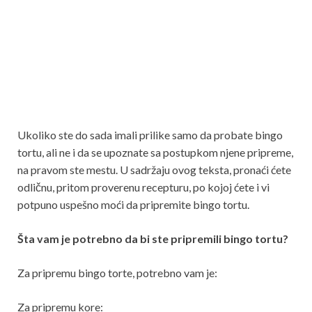
Ukoliko ste do sada imali prilike samo da probate bingo
tortu, ali ne i da se upoznate sa postupkom njene pripreme,
na pravom ste mestu. U sadržaju ovog teksta, pronaći ćete
odličnu, pritom proverenu recepturu, po kojoj ćete i vi
potpuno uspešno moći da pripremite bingo tortu.
Šta vam je potrebno da bi ste pripremili bingo tortu?
Za pripremu bingo torte, potrebno vam je:
Za pripremu kore: