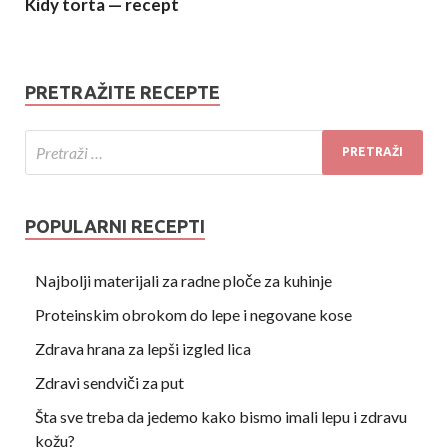
Kidy torta — recept
PRETRAŽITE RECEPTE
POPULARNI RECEPTI
Najbolji materijali za radne ploče za kuhinje
Proteinskim obrokom do lepe i negovane kose
Zdrava hrana za lepši izgled lica
Zdravi sendviči za put
Šta sve treba da jedemo kako bismo imali lepu i zdravu
kožu?