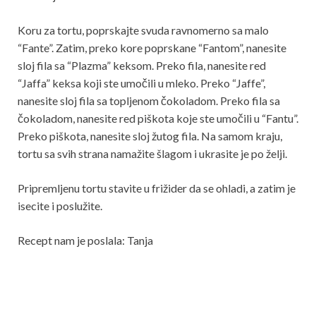
Koru za tortu, poprskajte svuda ravnomerno sa malo
“Fante”. Zatim, preko kore poprskane “Fantom”, nanesite
sloj fila sa “Plazma” keksom. Preko fila, nanesite red
“Jaffa” keksa koji ste umočili u mleko. Preko “Jaffe”,
nanesite sloj fila sa topljenom čokoladom. Preko fila sa
čokoladom, nanesite red piškota koje ste umočili u “Fantu”.
Preko piškota, nanesite sloj žutog fila. Na samom kraju,
tortu sa svih strana namažite šlagom i ukrasite je po želji.
Pripremljenu tortu stavite u frižider da se ohladi, a zatim je
isecite i poslužite.
Recept nam je poslala: Tanja