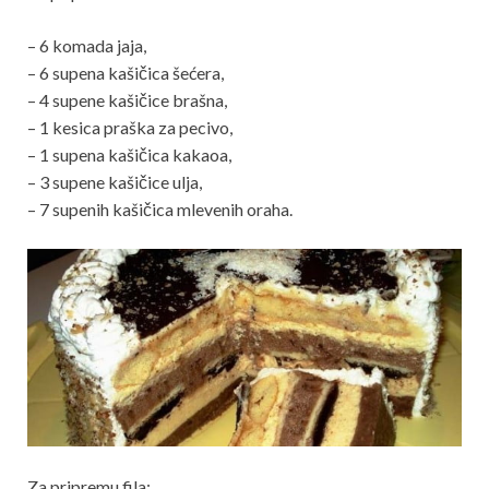
– 6 komada jaja,
– 6 supena kašičica šećera,
– 4 supene kašičice brašna,
– 1 kesica praška za pecivo,
– 1 supena kašičica kakaoa,
– 3 supene kašičice ulja,
– 7 supenih kašičica mlevenih oraha.
Za pripremu fila: