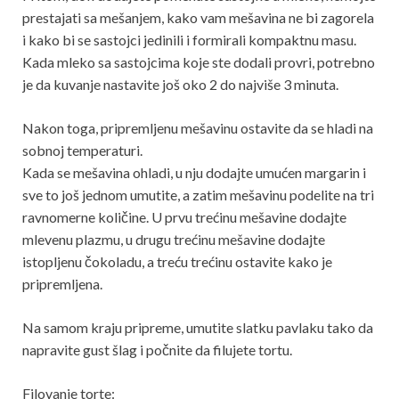
prestajati sa mešanjem, kako vam mešavina ne bi zagorela
i kako bi se sastojci jedinili i formirali kompaktnu masu.
Kada mleko sa sastojcima koje ste dodali provri, potrebno
je da kuvanje nastavite još oko 2 do najviše 3 minuta.
Nakon toga, pripremljenu mešavinu ostavite da se hladi na
sobnoj temperaturi.
Kada se mešavina ohladi, u nju dodajte umućen margarin i
sve to još jednom umutite, a zatim mešavinu podelite na tri
ravnomerne količine. U prvu trećinu mešavine dodajte
mlevenu plazmu, u drugu trećinu mešavine dodajte
istopljenu čokoladu, a treću trećinu ostavite kako je
pripremljena.
Na samom kraju pripreme, umutite slatku pavlaku tako da
napravite gust šlag i počnite da filujete tortu.
Filovanje torte: