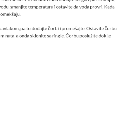
 vodu, smanjite temperaturu i ostavite da voda provri. Kada
e omekšaju.
 pavlakom, pa to dodajte čorbi i promešajte. Ostavite čorbu
minuta, a onda sklonite sa ringle. Čorbu poslužite dok je