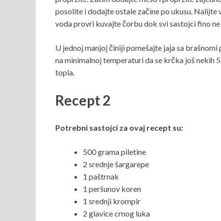
posolite i dodajte ostale začine po ukusu. Nalijte
voda provri kuvajte čorbu dok svi sastojci fino n
U jednoj manjoj činiji pomešajte jaja sa brašnomi
na minimalnoj temperaturi da se krčka još nekih 5 
topla.
Recept 2
Potrebni sastojci za ovaj recept su:
500 grama piletine
2 srednje šargarepe
1 paštrnak
1 peršunov koren
1 srednji krompir
2 glavice crnog luka