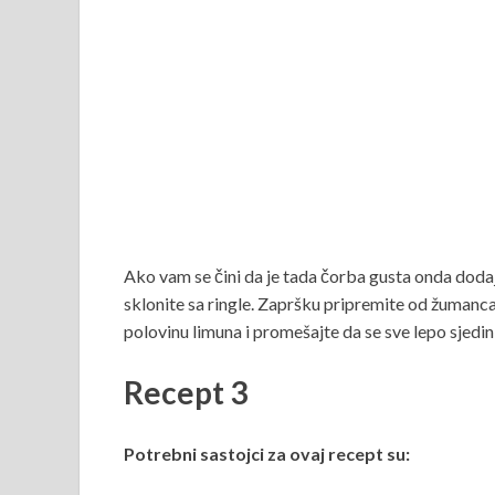
Ako vam se čini da je tada čorba gusta onda doda
sklonite sa ringle. Zapršku pripremite od žumanca 
polovinu limuna i promešajte da se sve lepo sjedin
Recept 3
Potrebni sastojci za ovaj recept su: