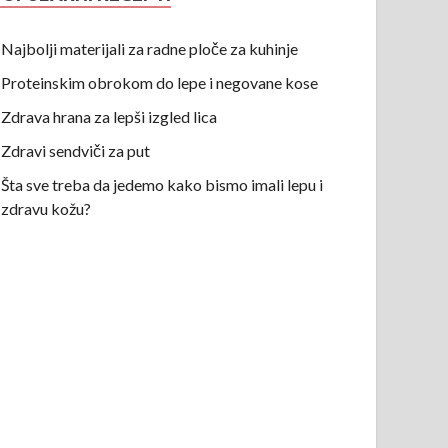
Najbolji materijali za radne ploče za kuhinje
Proteinskim obrokom do lepe i negovane kose
Zdrava hrana za lepši izgled lica
Zdravi sendviči za put
Šta sve treba da jedemo kako bismo imali lepu i
zdravu kožu?