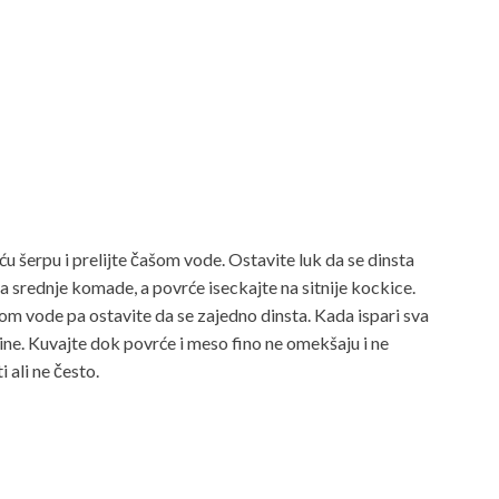
ću šerpu i prelijte čašom vode. Ostavite luk da se dinsta
na srednje komade, a povrće iseckajte na sitnije kockice.
šom vode pa ostavite da se zajedno dinsta. Kada ispari sva
čine. Kuvajte dok povrće i meso fino ne omekšaju i ne
ali ne često.