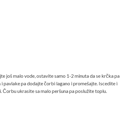
jte još malo vode, ostavite samo 1-2 minuta da se krčka pa
i pavlake pa dodajte čorbi lagano i promešajte. Iscedite i
i. Čorbu ukrasite sa malo peršuna pa poslužite toplu.