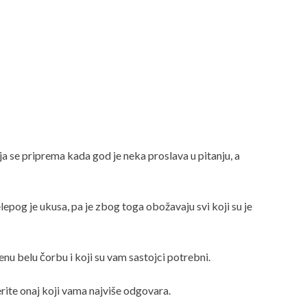
ja se priprema kada god je neka proslava u pitanju, a
lepog je ukusa, pa je zbog toga obožavaju svi koji su je
u belu čorbu i koji su vam sastojci potrebni.
rite onaj koji vama najviše odgovara.