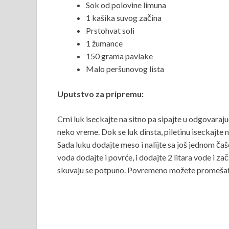
Sok od polovine limuna
1 kašika suvog začina
Prstohvat soli
1 žumance
150 grama pavlake
Malo peršunovog lista
Uputstvo za pripremu:
Crni luk iseckajte na sitno pa sipajte u odgovaraju
neko vreme. Dok se luk dinsta, piletinu iseckajte 
Sada luku dodajte meso i nalijte sa još jednom ča
voda dodajte i povrće, i dodajte 2 litara vode i za
skuvaju se potpuno. Povremeno možete promešati 