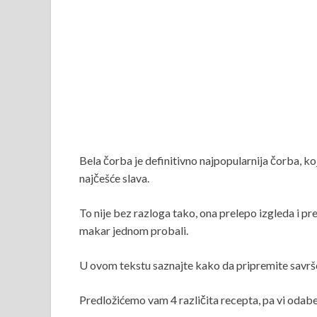
Bela čorba je definitivno najpopularnija čorba, ko
najčešće slava.
To nije bez razloga tako, ona prelepo izgleda i pre
makar jednom probali.
U ovom tekstu saznajte kako da pripremite savršen
Predložićemo vam 4 različita recepta, pa vi odabe