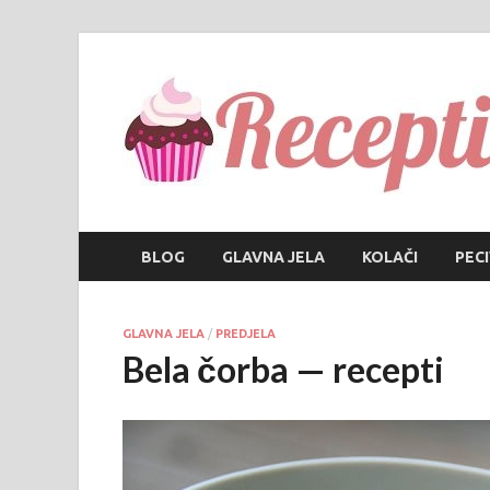
BLOG
GLAVNA JELA
KOLAČI
PEC
GLAVNA JELA
/
PREDJELA
Bela čorba — recepti