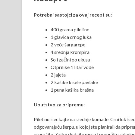
Potrebni sastojci za ovaj recept su:
400 grama piletine
1 glavica crnog luka
2 veće šargarepe
4 srednja krompira
So i začini po ukusu
Otprilike 1 litar vode
2 jajeta
2 kašike kisele pavlake
1 puna kašika brašna
Uputstvo za pripremu:
Piletinu iseckajte na srednje komade. Crni luk ise
odgovarajuću šerpu, u kojoj ste planirali da pripre
propržite. Zatim dodajte meso i propržite zajedn