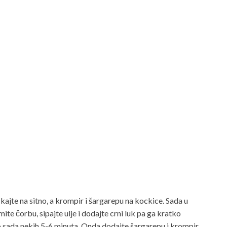
ckajte na sitno, a krompir i šargarepu na kockice. Sada u
mite čorbu, sipajte ulje i dodajte crni luk pa ga kratko
o sada nekih 5-6 minuta. Onda dodajte šargarepu i krompir,