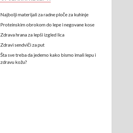
Najbolji materijali za radne ploče za kuhinje
Proteinskim obrokom do lepe i negovane kose
Zdrava hrana za lepši izgled lica
Zdravi sendviči za put
Šta sve treba da jedemo kako bismo imali lepu i
zdravu kožu?