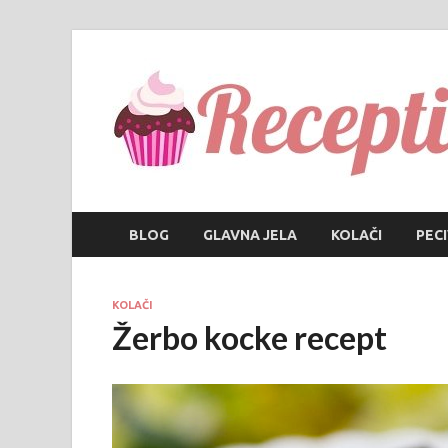
BLOG
GLAVNA JELA
KOLAČI
PEC
KOLAČI
Žerbo kocke recept