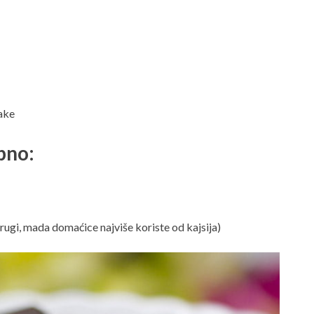
lake
ebno:
rugi, mada domaćice najviše koriste od kajsija)