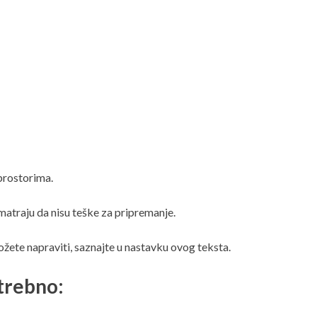
prostorima.
atraju da nisu teške za pripremanje.
žete napraviti, saznajte u nastavku ovog teksta.
otrebno: