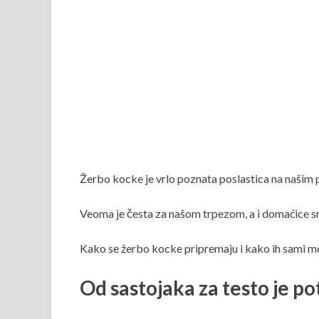
Žerbo kocke je vrlo poznata poslastica na našim 
Veoma je česta za našom trpezom, a i domaćice sm
Kako se žerbo kocke pripremaju i kako ih sami mo
Od sastojaka za testo je p