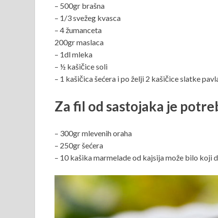
– 500gr brašna
– 1/3 svežeg kvasca
– 4 žumanceta
200gr maslaca
– 1dl mleka
– ½ kašičice soli
– 1 kašičica šećera i po želji 2 kašičice slatke pav
Za fil od sastojaka je potr
– 300gr mlevenih oraha
– 250gr šećera
– 10 kašika marmelade od kajsija može bilo koji d