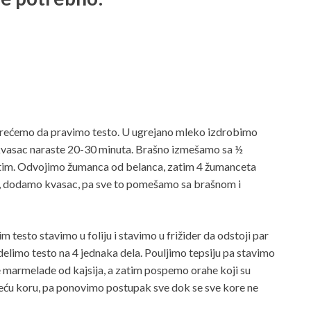
rećemo da pravimo testo. U ugrejano mleko izdrobimo
kvasac naraste 20-30 minuta. Brašno izmešamo sa ½
 tim. Odvojimo žumanca od belanca, zatim 4 žumanceta
 ), dodamo kvasac, pa sve to pomešamo sa brašnom i
testo stavimo u foliju i stavimo u frižider da odstoji par
podelimo testo na 4 jednaka dela. Pouljimo tepsiju pa stavimo
 marmelade od kajsija, a zatim pospemo orahe koji su
eću koru, pa ponovimo postupak sve dok se sve kore ne