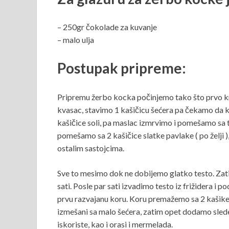
– 250gr čokolade za kuvanje
– malo ulja
Postupak pripreme:
Pripremu žerbo kocka počinjemo tako što prvo k
kvasac, stavimo 1 kašičicu šećera pa čekamo da 
kašičice soli, pa maslac izmrvimo i pomešamo sa
pomešamo sa 2 kašičice slatke pavlake ( po želji
ostalim sastojcima.
Sve to mesimo dok ne dobijemo glatko testo. Zatim 
sati. Posle par sati izvadimo testo iz frižidera i 
prvu razvajanu koru. Koru premažemo sa 2 kašike
izmešani sa malo šećera, zatim opet dodamo sled
iskoriste, kao i orasi i mermelada.