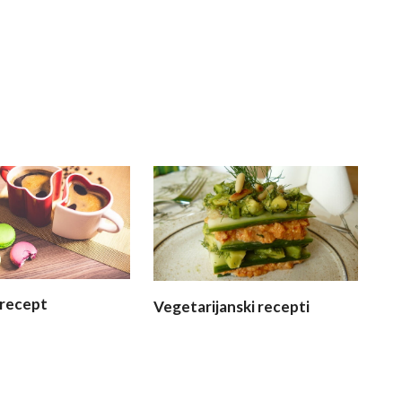
recept
Vegetarijanski recepti