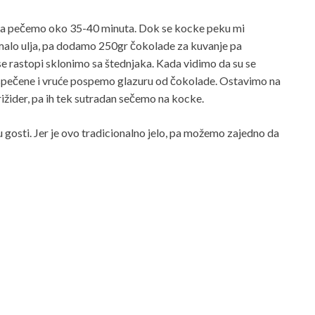
 pa pečemo oko 35-40 minuta. Dok se kocke peku mi
malo ulja, pa dodamo 250gr čokolade za kuvanje pa
 rastopi sklonimo sa štednjaka. Kada vidimo da su se
 ispečene i vruće pospemo glazuru od čokolade. Ostavimo na
rižider, pa ih tek sutradan sečemo na kocke.
gosti. Jer je ovo tradicionalno jelo, pa možemo zajedno da