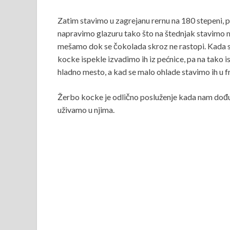
Zatim stavimo u zagrejanu rernu na 180 stepeni,
napravimo glazuru tako što na štednjak stavimo 
mešamo dok se čokolada skroz ne rastopi. Kada se
kocke ispekle izvadimo ih iz pećnice, pa na tako
hladno mesto, a kad se malo ohlade stavimo ih u f
Žerbo kocke je odlično posluženje kada nam dođu 
uživamo u njima.