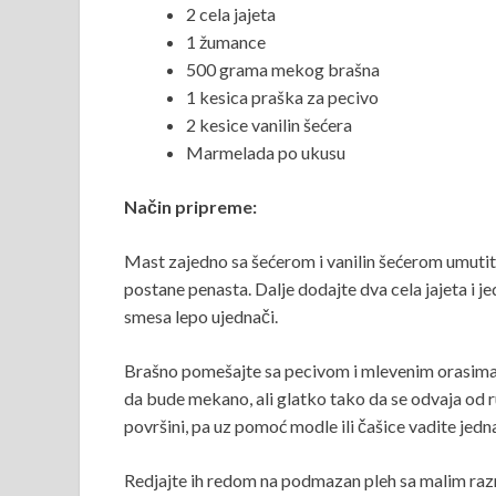
2 cela jajeta
1 žumance
500 grama mekog brašna
1 kesica praška za pecivo
2 kesice vanilin šećera
Marmelada po ukusu
Način pripreme:
Mast zajedno sa šećerom i vanilin šećerom umutit
postane penasta. Dalje dodajte dva cela jajeta i j
smesa lepo ujednači.
Brašno pomešajte sa pecivom i mlevenim orasima,
da bude mekano, ali glatko tako da se odvaja od 
površini, pa uz pomoć modle ili čašice vadite jedn
Redjajte ih redom na podmazan pleh sa malim razm