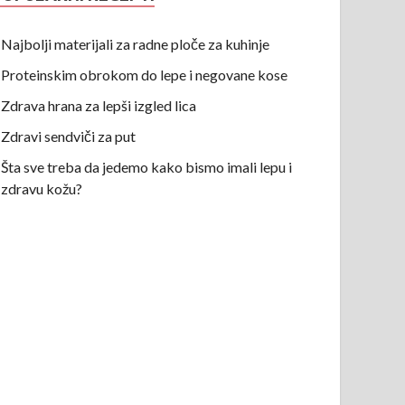
Najbolji materijali za radne ploče za kuhinje
Proteinskim obrokom do lepe i negovane kose
Zdrava hrana za lepši izgled lica
Zdravi sendviči za put
Šta sve treba da jedemo kako bismo imali lepu i
zdravu kožu?