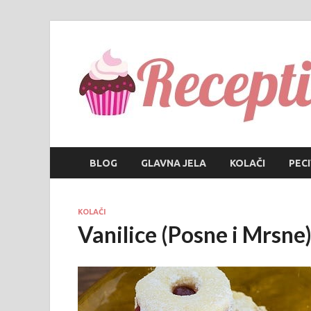
BLOG
GLAVNA JELA
KOLAČI
PEC
KOLAČI
Vanilice (Posne i Mrsne