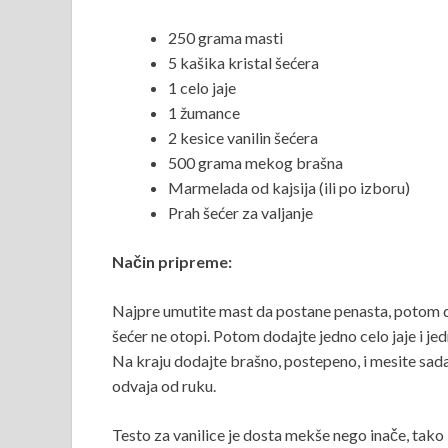
250 grama masti
5 kašika kristal šećera
1 celo jaje
1 žumance
2 kesice vanilin šećera
500 grama mekog brašna
Marmelada od kajsija (ili po izboru)
Prah šećer za valjanje
Način pripreme:
Najpre umutite mast da postane penasta, potom dod
šećer ne otopi. Potom dodajte jedno celo jaje i j
Na kraju dodajte brašno, postepeno, i mesite sad
odvaja od ruku.
Testo za vanilice je dosta mekše nego inače, tako 