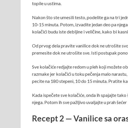
topile u ustima.
Nakon što ste umesili testo, podelite ga na tri jed
10-15 minuta. Potom, izvadite jedan deo pa njega r
kolačići budu iste debljine i veličine, kako bi kasn
Od prvog dela pravite vanilice dok ne utrošite sv
premesite dok ne utrošite sve. Isti postupak ponov
Sve kolačiće redjajte redom u pleh koji možete oblo
razmake jer kolačići u toku pečenja malo narastu,
pecite na 180 stepeni, 10 do 15 minuta. Pratite ka
Kada ispečete sve kolačiće, onda ih spajajte tako
njega. Potom ih sve pažljivo uvaljajte u prah šećer 
Recept 2 — Vanilice sa ora