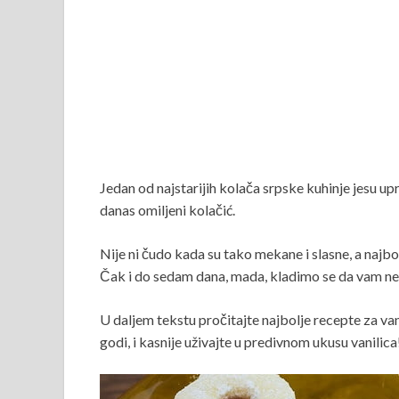
Jedan od najstarijih kolača srpske kuhinje jesu u
danas omiljeni kolačić.
Nije ni čudo kada su tako mekane i slasne, a najbo
Čak i do sedam dana, mada, kladimo se da vam neć
U daljem tekstu pročitajte najbolje recepte za van
godi, i kasnije uživajte u predivnom ukusu vanilica