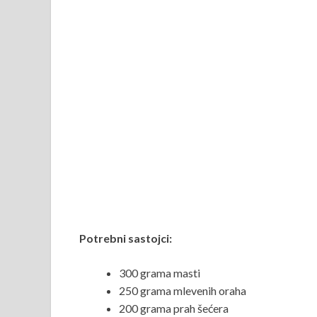
Potrebni sastojci:
300 grama masti
250 grama mlevenih oraha
200 grama prah šećera