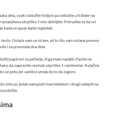
naka dela, svaki obložite folijom pa odložite u frižider na
astanjitena otrpilike 5 mm debiljine. Potrudite se da svi
ije kada se spoje lepše izgledali.
o testo. Ostaće vam sa strane, ali to što vam ostane ponovo
ite i sa preostala dva dela.
žiti papirom za pečenje, ili ga malo nauljiti. Pazite na
 tako da, napravite razmak otprilike 1 centimetar. Kolačiće
ko se peku jer vanilice umeju brzo da zagore.
 što ćete po jedan namazati marmeladom i drugi nalepiti na
i poslužite.
sima