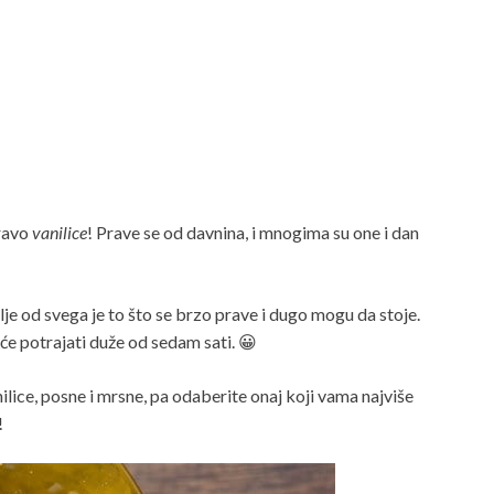
pravo
vanilice
! Prave se od davnina, i mnogima su one i dan
lje od svega je to što se brzo prave i dugo mogu da stoje.
e potrajati duže od sedam sati. 😀
ilice, posne i mrsne, pa odaberite onaj koji vama najviše
!