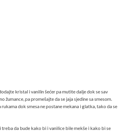
ajte kristal i vanilin šećer pa mutite dalje dok se sav
edno žumance, pa promešajte da se jaja sjedine sa smesom.
a rukama dok smesa ne postane mekana i glatka, tako da se
i treba da bude kako bi i vanilice bile mekše i kako bi se