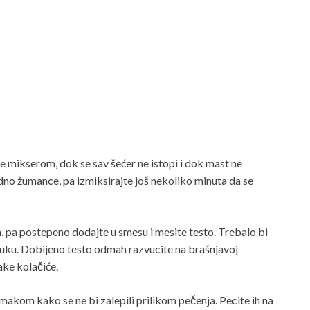
e mikserom, dok se sav šećer ne istopi i dok mast ne
edno žumance, pa izmiksirajte još nekoliko minuta da se
 pa postepeno dodajte u smesu i mesite testo. Trebalo bi
ruku. Dobijeno testo odmah razvucite na brašnjavoj
ake kolačiće.
akom kako se ne bi zalepili prilikom pečenja. Pecite ih na