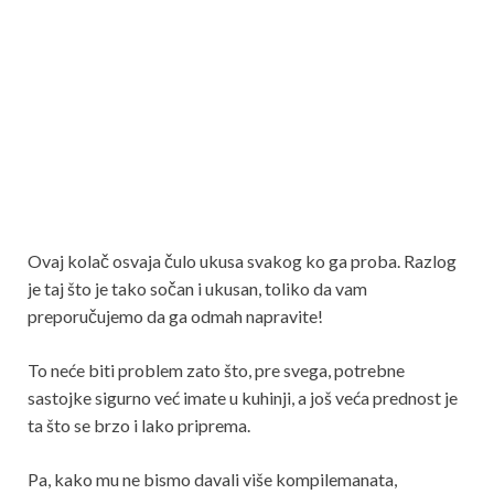
Ovaj kolač osvaja čulo ukusa svakog ko ga proba. Razlog
je taj što je tako sočan i ukusan, toliko da vam
preporučujemo da ga odmah napravite!
To neće biti problem zato što, pre svega, potrebne
sastojke sigurno već imate u kuhinji, a još veća prednost je
ta što se brzo i lako priprema.
Pa, kako mu ne bismo davali više kompilemanata,