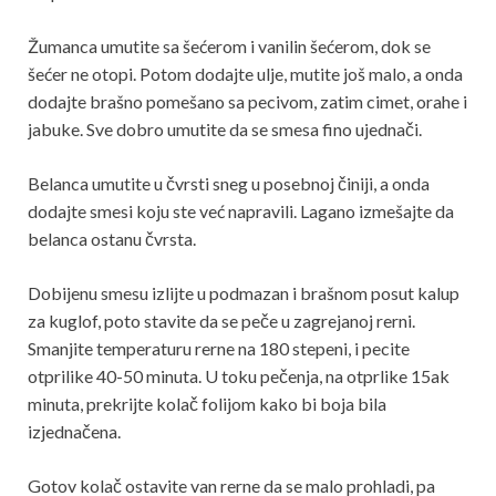
Žumanca umutite sa šećerom i vanilin šećerom, dok se
šećer ne otopi. Potom dodajte ulje, mutite još malo, a onda
dodajte brašno pomešano sa pecivom, zatim cimet, orahe i
jabuke. Sve dobro umutite da se smesa fino ujednači.
Belanca umutite u čvrsti sneg u posebnoj činiji, a onda
dodajte smesi koju ste već napravili. Lagano izmešajte da
belanca ostanu čvrsta.
Dobijenu smesu izlijte u podmazan i brašnom posut kalup
za kuglof, poto stavite da se peče u zagrejanoj rerni.
Smanjite temperaturu rerne na 180 stepeni, i pecite
otprilike 40-50 minuta. U toku pečenja, na otprlike 15ak
minuta, prekrijte kolač folijom kako bi boja bila
izjednačena.
Gotov kolač ostavite van rerne da se malo prohladi, pa