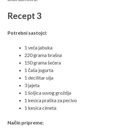
Recept 3
Potrebni sastojci:
1 veća jabuka
220 grama brašna
150 grama šećera
1 čaša jogurta
1 decilitar ulja
3 jajeta
1 šoljica suvog groždja
1 kesica praška za pecivo
1 kesica cimeta
Način pripreme: