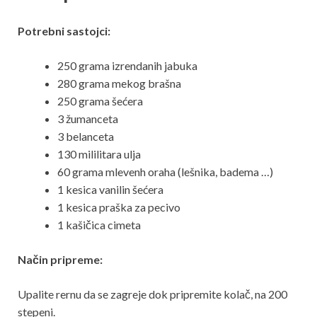
Potrebni sastojci:
250 grama izrendanih jabuka
280 grama mekog brašna
250 grama šećera
3 žumanceta
3 belanceta
130 mililitara ulja
60 grama mlevenh oraha (lešnika, badema …)
1 kesica vanilin šećera
1 kesica praška za pecivo
1 kašičica cimeta
Način pripreme:
Upalite rernu da se zagreje dok pripremite kolač, na 200
stepeni.