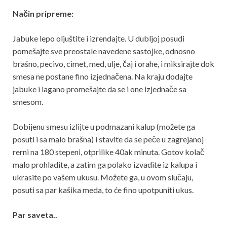
Način pripreme:
Jabuke lepo oljuštite i izrendajte. U dubljoj posudi
pomešajte sve preostale navedene sastojke, odnosno
brašno, pecivo, cimet, med, ulje, čaj i orahe, i miksirajte dok
smesa ne postane fino izjednačena. Na kraju dodajte
jabuke i lagano promešajte da se i one izjednače sa
smesom.
Dobijenu smesu izlijte u podmazani kalup (možete ga
posuti i sa malo brašna) i stavite da se peče u zagrejanoj
rerni na 180 stepeni, otprilike 40ak minuta. Gotov kolač
malo prohladite, a zatim ga polako izvadite iz kalupa i
ukrasite po vašem ukusu. Možete ga, u ovom slučaju,
posuti sa par kašika meda, to će fino upotpuniti ukus.
Par saveta..