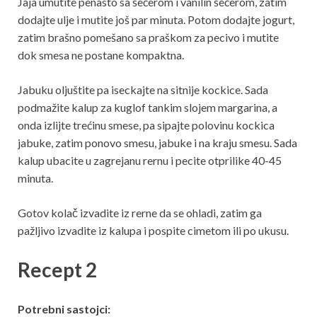
Jaja umutite penasto sa šećerom i vanilin šećerom, zatim
dodajte ulje i mutite još par minuta. Potom dodajte jogurt,
zatim brašno pomešano sa praškom za pecivo i mutite
dok smesa ne postane kompaktna.
Jabuku oljuštite pa iseckajte na sitnije kockice. Sada
podmažite kalup za kuglof tankim slojem margarina, a
onda izlijte trećinu smese, pa sipajte polovinu kockica
jabuke, zatim ponovo smesu, jabuke i na kraju smesu. Sada
kalup ubacite u zagrejanu rernu i pecite otprilike 40-45
minuta.
Gotov kolač izvadite iz rerne da se ohladi, zatim ga
pažljivo izvadite iz kalupa i pospite cimetom ili po ukusu.
Recept 2
Potrebni sastojci: