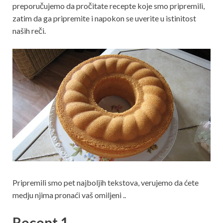
preporučujemo da pročitate recepte koje smo pripremili,
zatim da ga pripremite i napokon se uverite u istinitost
naših reči.
Pripremili smo pet najboljih tekstova, verujemo da ćete
medju njima pronaći vaš omiljeni ..
Recept 1