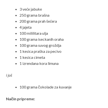
3 veće jabuke
250 grama brašna
200 grama prah šećera
4 jajeta
100 mililitara ulja
100 grama iseckanih oraha
100 grama suvog groždja
1 kesica praška za pecivo
1 kesica cimeta
1 izrendana kora limuna
i još
100 grama čokolade za kuvanje
Način pripreme: