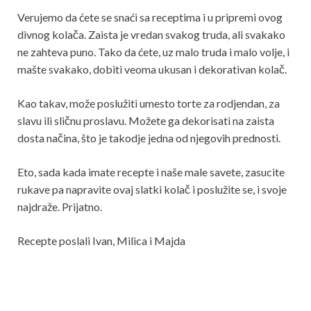
Verujemo da ćete se snaći sa receptima i u pripremi ovog
divnog kolača. Zaista je vredan svakog truda, ali svakako
ne zahteva puno. Tako da ćete, uz malo truda i malo volje, i
mašte svakako, dobiti veoma ukusan i dekorativan kolač.
Kao takav, može poslužiti umesto torte za rodjendan, za
slavu ili sličnu proslavu. Možete ga dekorisati na zaista
dosta načina, što je takodje jedna od njegovih prednosti.
Eto, sada kada imate recepte i naše male savete, zasucite
rukave pa napravite ovaj slatki kolač i poslužite se, i svoje
najdraže. Prijatno.
Recepte poslali Ivan, Milica i Majda