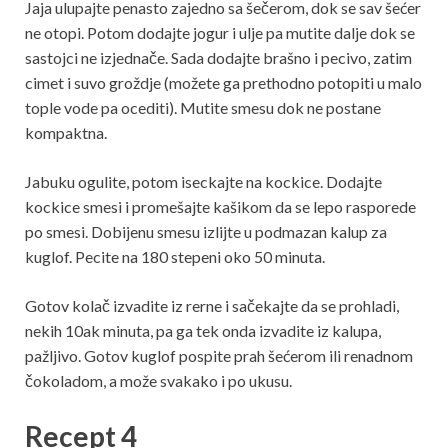
Jaja ulupajte penasto zajedno sa šečerom, dok se sav šećer
ne otopi. Potom dodajte jogur i ulje pa mutite dalje dok se
sastojci ne izjednače. Sada dodajte brašno i pecivo, zatim
cimet i suvo groždje (možete ga prethodno potopiti u malo
tople vode pa ocediti). Mutite smesu dok ne postane
kompaktna.
Jabuku ogulite, potom iseckajte na kockice. Dodajte
kockice smesi i promešajte kašikom da se lepo rasporede
po smesi. Dobijenu smesu izlijte u podmazan kalup za
kuglof. Pecite na 180 stepeni oko 50 minuta.
Gotov kolač izvadite iz rerne i sačekajte da se prohladi,
nekih 10ak minuta, pa ga tek onda izvadite iz kalupa,
pažljivo. Gotov kuglof pospite prah šećerom ili renadnom
čokoladom, a može svakako i po ukusu.
Recept 4