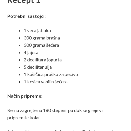
Potrebni sastojci:
1 veća jabuka
300 grama brašna
300 grama šećera
4 jajeta
2 decilitara jogurta
5 decilitar ulja
1 kašičica praška za pecivo
1 kesica vanilin šećera
Način pripreme:
Rernu zagrejte na 180 stepeni, pa dok se greje vi
pripremite kolač.