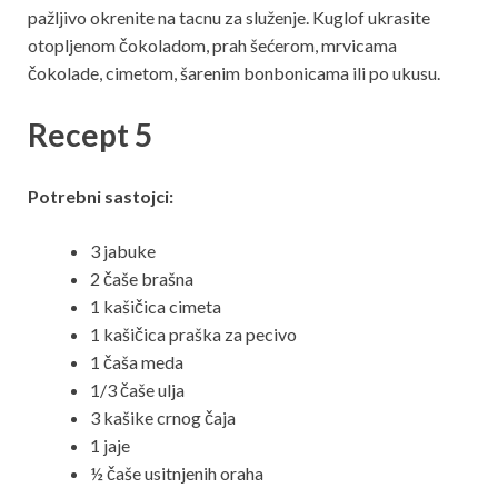
pažljivo okrenite na tacnu za služenje. Kuglof ukrasite
otopljenom čokoladom, prah šećerom, mrvicama
čokolade, cimetom, šarenim bonbonicama ili po ukusu.
Recept 5
Potrebni sastojci:
3 jabuke
2 čaše brašna
1 kašičica cimeta
1 kašičica praška za pecivo
1 čaša meda
1/3 čaše ulja
3 kašike crnog čaja
1 jaje
½ čaše usitnjenih oraha