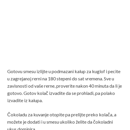
Gotovu smesu izlijte u podmazani kalup za kuglof i pecite
u zagrejanoj rerni na 180 stepeni do sat vremena. Sve u
zavisnosti od vaše rerne, proverite nakon 40 minuta da li je
gotovo. Gotov kolač izvadite da se prohladi, pa polako
izvadite iz kalupa.
Čokoladu za kuvanje otopite pa prelijte preko kolača, a
možete je dodati i u smesu ukoliko želite da čokoladni
ukus dominira.