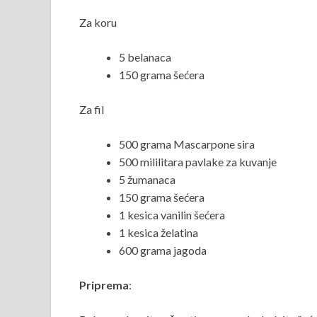
Za koru
5 belanaca
150 grama šećera
Za fil
500 grama Mascarpone sira
500 mililitara pavlake za kuvanje
5 žumanaca
150 grama šećera
1 kesica vanilin šećera
1 kesica želatina
600 grama jagoda
Priprema
: