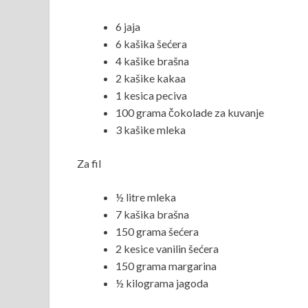
6 jaja
6 kašika šećera
4 kašike brašna
2 kašike kakaa
1 kesica peciva
100 grama čokolade za kuvanje
3 kašike mleka
Za fil
½ litre mleka
7 kašika brašna
150 grama šećera
2 kesice vanilin šećera
150 grama margarina
½ kilograma jagoda