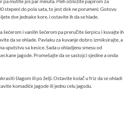
er pa mutite još par minuta. Pleh obložite papirom za
80 stepeni do pola sata, to jest dok ne porumeni. Gotovu
ijete dve jednake kore, i ostavite ih da se hlade.
a šećerom i vanilin šećerom pa preručite šerpicu i kuvajte ih
tavite da se ohlade. Pavlaku za kuvanje dobro izmiksirajte, a
ema uputstvu sa kesice. Sada u ohladjenu smesu od
seckane jagode. Promešajte da se sastojci sjedine a onda
krasiti šlagom ili po želji. Ostavite kolač u friz da se ohladi
tavite komadiće jagode ili jednu celu jagodu.