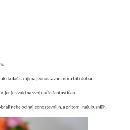
m.
vaki kolač sa njima jednostavno mora biti dobar.
, jer je svaki na svoj način fantastičan.
rali neke od najjednostavnijih, a pritom i najukusnijih.