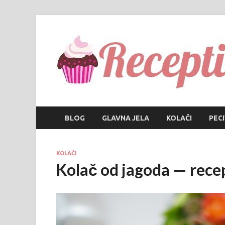
BLOG
GLAVNA JELA
KOLAČI
PEC
KOLAČI
Kolač od jagoda — rece