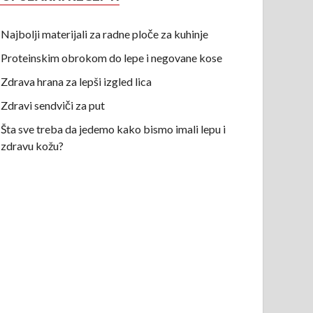
Najbolji materijali za radne ploče za kuhinje
Proteinskim obrokom do lepe i negovane kose
Zdrava hrana za lepši izgled lica
Zdravi sendviči za put
Šta sve treba da jedemo kako bismo imali lepu i
zdravu kožu?