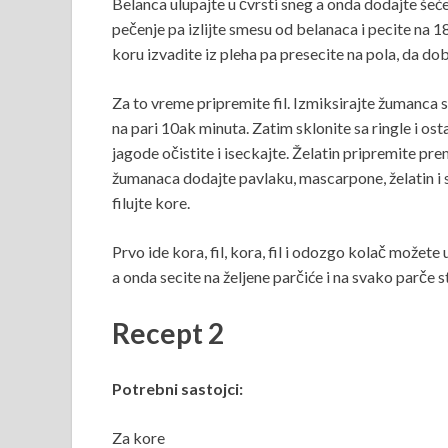
Belanca ulupajte u čvrsti sneg a onda dodajte šeć
pečenje pa izlijte smesu od belanaca i pecite na 1
koru izvadite iz pleha pa presecite na pola, da dob
Za to vreme pripremite fil. Izmiksirajte žumanca s
na pari 10ak minuta. Zatim sklonite sa ringle i os
jagode očistite i iseckajte. Želatin pripremite pr
žumanaca dodajte pavlaku, mascarpone, želatin i 
filujte kore.
Prvo ide kora, fil, kora, fil i odozgo kolač možete u
a onda secite na željene parčiće i na svako parče s
Recept 2
Potrebni sastojci:
Za kore