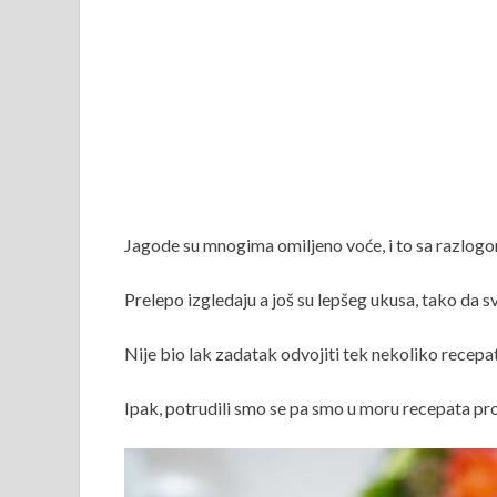
Jagode su mnogima omiljeno voće, i to sa razlogo
Prelepo izgledaju a još su lepšeg ukusa, tako da s
Nije bio lak zadatak odvojiti tek nekoliko recepata
Ipak, potrudili smo se pa smo u moru recepata prob