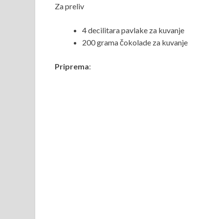
Za preliv
4 decilitara pavlake za kuvanje
200 grama čokolade za kuvanje
Priprema
: