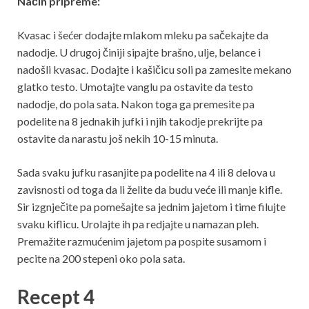
Način pripreme:
Kvasac i šećer dodajte mlakom mleku pa sačekajte da
nadodje. U drugoj činiji sipajte brašno, ulje, belance i
nadošli kvasac. Dodajte i kašičicu soli pa zamesite mekano
glatko testo. Umotajte vanglu pa ostavite da testo
nadodje, do pola sata. Nakon toga ga premesite pa
podelite na 8 jednakih jufki i njih takodje prekrijte pa
ostavite da narastu još nekih 10-15 minuta.
Sada svaku jufku rasanjite pa podelite na 4 ili 8 delova u
zavisnosti od toga da li želite da budu veće ili manje kifle.
Sir izgnječite pa pomešajte sa jednim jajetom i time filujte
svaku kiflicu. Urolajte ih pa redjajte u namazan pleh.
Premažite razmućenim jajetom pa pospite susamom i
pecite na 200 stepeni oko pola sata.
Recept 4