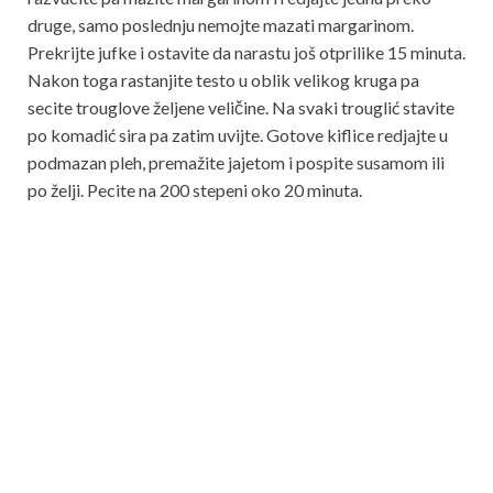
druge, samo poslednju nemojte mazati margarinom.
Prekrijte jufke i ostavite da narastu još otprilike 15 minuta.
Nakon toga rastanjite testo u oblik velikog kruga pa
secite trouglove željene veličine. Na svaki trouglić stavite
po komadić sira pa zatim uvijte. Gotove kiflice redjajte u
podmazan pleh, premažite jajetom i pospite susamom ili
po želji. Pecite na 200 stepeni oko 20 minuta.