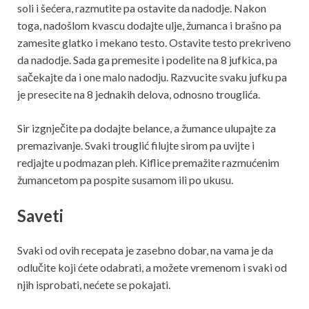
soli i šećera, razmutite pa ostavite da nadodje. Nakon
toga, nadošlom kvascu dodajte ulje, žumanca i brašno pa
zamesite glatko i mekano testo. Ostavite testo prekriveno
da nadodje. Sada ga premesite i podelite na 8 jufkica, pa
sačekajte da i one malo nadodju. Razvucite svaku jufku pa
je presecite na 8 jednakih delova, odnosno trouglića.
Sir izgnječite pa dodajte belance, a žumance ulupajte za
premazivanje. Svaki trouglić filujte sirom pa uvijte i
redjajte u podmazan pleh. Kiflice premažite razmućenim
žumancetom pa pospite susamom ili po ukusu.
Saveti
Svaki od ovih recepata je zasebno dobar, na vama je da
odlučite koji ćete odabrati, a možete vremenom i svaki od
njih isprobati, nećete se pokajati.