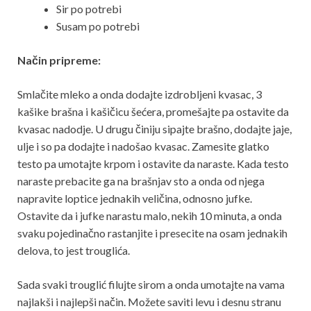
Sir po potrebi
Susam po potrebi
Način pripreme:
Smlačite mleko a onda dodajte izdrobljeni kvasac, 3
kašike brašna i kašičicu šećera, promešajte pa ostavite da
kvasac nadodje. U drugu činiju sipajte brašno, dodajte jaje,
ulje i so pa dodajte i nadošao kvasac. Zamesite glatko
testo pa umotajte krpom i ostavite da naraste. Kada testo
naraste prebacite ga na brašnjav sto a onda od njega
napravite loptice jednakih veličina, odnosno jufke.
Ostavite da i jufke narastu malo, nekih 10 minuta, a onda
svaku pojedinačno rastanjite i presecite na osam jednakih
delova, to jest trouglića.
Sada svaki trouglić filujte sirom a onda umotajte na vama
najlakši i najlepši način. Možete saviti levu i desnu stranu