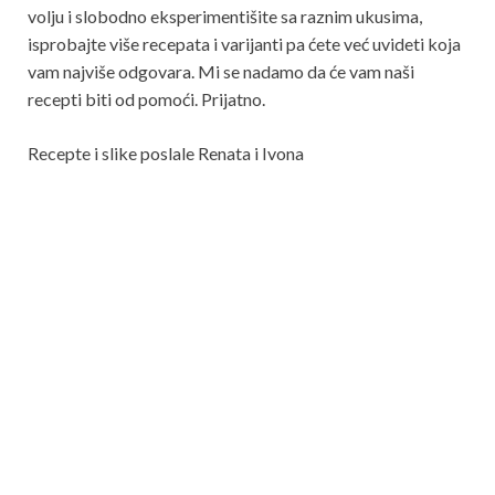
volju i slobodno eksperimentišite sa raznim ukusima,
isprobajte više recepata i varijanti pa ćete već uvideti koja
vam najviše odgovara. Mi se nadamo da će vam naši
recepti biti od pomoći. Prijatno.
Recepte i slike poslale Renata i Ivona