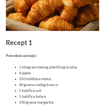
Recept 1
Potrebni sastojci:
1 kilogram mekog pšeničnog brašna
4 jajeta
250 mililitara mleka
40 grama svešeg kvasca
1 kašičica soli
1 kašičica šećera
100 grama margarina