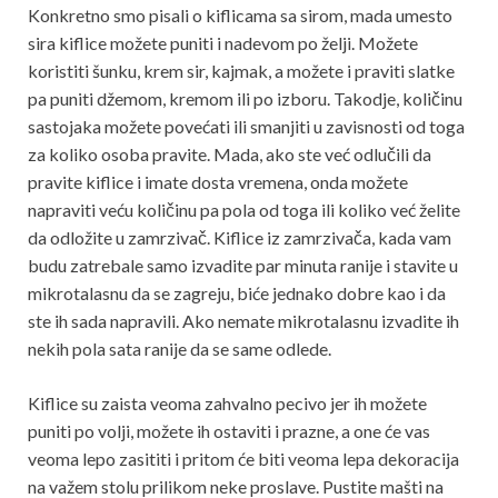
Konkretno smo pisali o kiflicama sa sirom, mada umesto
sira kiflice možete puniti i nadevom po želji. Možete
koristiti šunku, krem sir, kajmak, a možete i praviti slatke
pa puniti džemom, kremom ili po izboru. Takodje, količinu
sastojaka možete povećati ili smanjiti u zavisnosti od toga
za koliko osoba pravite. Mada, ako ste već odlučili da
pravite kiflice i imate dosta vremena, onda možete
napraviti veću količinu pa pola od toga ili koliko već želite
da odložite u zamrzivač. Kiflice iz zamrzivača, kada vam
budu zatrebale samo izvadite par minuta ranije i stavite u
mikrotalasnu da se zagreju, biće jednako dobre kao i da
ste ih sada napravili. Ako nemate mikrotalasnu izvadite ih
nekih pola sata ranije da se same odlede.
Kiflice su zaista veoma zahvalno pecivo jer ih možete
puniti po volji, možete ih ostaviti i prazne, a one će vas
veoma lepo zasititi i pritom će biti veoma lepa dekoracija
na važem stolu prilikom neke proslave. Pustite mašti na