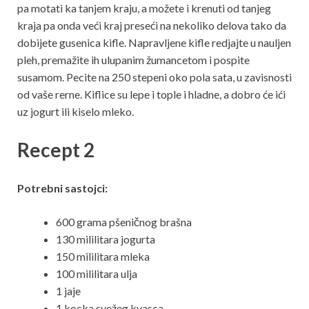
pa motati ka tanjem kraju, a možete i krenuti od tanjeg
kraja pa onda veći kraj preseći na nekoliko delova tako da
dobijete gusenica kifle. Napravljene kifle redjajte u nauljen
pleh, premažite ih ulupanim žumancetom i pospite
susamom. Pecite na 250 stepeni oko pola sata, u zavisnosti
od vaše rerne. Kiflice su lepe i tople i hladne, a dobro će ići
uz jogurt ili kiselo mleko.
Recept 2
Potrebni sastojci:
600 grama pšeničnog brašna
130 mililitara jogurta
150 mililitara mleka
100 mililitara ulja
1 jaje
1 kocka svežeg kvasca