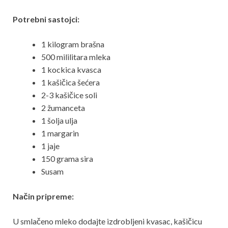
Potrebni sastojci:
1 kilogram brašna
500 mililitara mleka
1 kockica kvasca
1 kašičica šećera
2-3 kašičice soli
2 žumanceta
1 šolja ulja
1 margarin
1 jaje
150 grama sira
Susam
Način pripreme:
U smlačeno mleko dodajte izdrobljeni kvasac, kašičicu