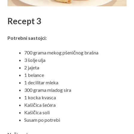
Recept 3
Potrebni sastojci:
700 grama mekog pšeničnog brašna
3 šolje ulja
2 jajeta
1 belance
1 decilitar mleka
300 grama mladog sira
1 kocka kvasca
Kašičica šećera
Kašičica soli
Susam po potrebi