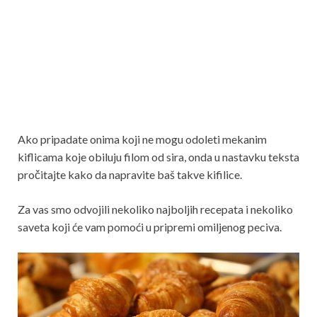
Ako pripadate onima koji ne mogu odoleti mekanim
kiflicama koje obiluju filom od sira, onda u nastavku teksta
pročitajte kako da napravite baš takve kifilice.
Za vas smo odvojili nekoliko najboljih recepata i nekoliko
saveta koji će vam pomoći u pripremi omiljenog peciva.