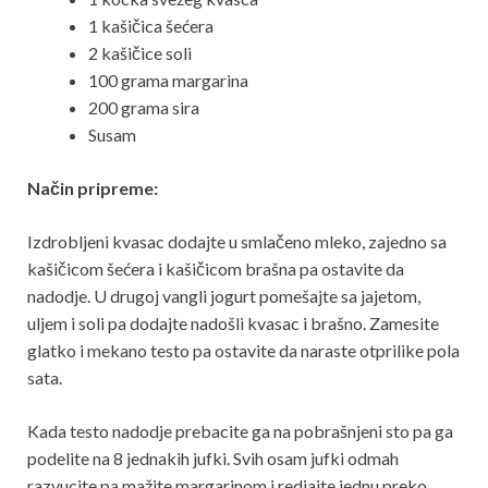
1 kašičica šećera
2 kašičice soli
100 grama margarina
200 grama sira
Susam
Način pripreme:
Izdrobljeni kvasac dodajte u smlačeno mleko, zajedno sa
kašičicom šećera i kašičicom brašna pa ostavite da
nadodje. U drugoj vangli jogurt pomešajte sa jajetom,
uljem i soli pa dodajte nadošli kvasac i brašno. Zamesite
glatko i mekano testo pa ostavite da naraste otprilike pola
sata.
Kada testo nadodje prebacite ga na pobrašnjeni sto pa ga
podelite na 8 jednakih jufki. Svih osam jufki odmah
razvucite pa mažite margarinom i redjajte jednu preko