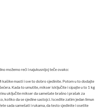
bodno možemo reći i najukusnijoj teče ovako:
 kašike masti i sve to dobro sjedinite. Potom u to dodajte
era. Kada to umutite, mikser isključite i sipajte u to 1 kg
zinu uključite mikser da samešate brašno i prašak za
, koliko da se sjedine sastojci. Iscedite zatim jedan limun
ete sada samešati i rukama, da testo sjedinite i osetite