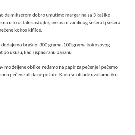
ebno da mikserom dobro umutimo margarina sa 3 kašike
mo u to ostale sastojke, sve osim vanilinog šećera tj šećera
 pečene kokos kiflice.
nili dodajemo brašno-300 grama, 100 grama kokosovog
 po ukusu, kao i ispasiranu bananu.
imo željene oblike, ređamo na papir za pečenje i pečemo
 budu pečene ali da ne požute. Kada se ohlade uvaljamo ih u