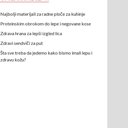
Najbolji materijali za radne ploče za kuhinje
Proteinskim obrokom do lepe i negovane kose
Zdrava hrana za lepši izgled lica
Zdravi sendviči za put
Šta sve treba da jedemo kako bismo imali lepu i
zdravu kožu?