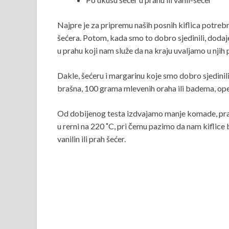
Najpre je za pripremu naših posnih kiflica potr
šećera. Potom, kada smo to dobro sjedinili, dodaje
u prahu koji nam služe da na kraju uvaljamo u njih
Dakle, šećeru i margarinu koje smo dobro sjedi
brašna, 100 grama mlevenih oraha ili badema, opet
Od dobijenog testa izdvajamo manje komade, prav
u rerni na 220 ˚C, pri čemu pazimo da nam kiflice
vanilin ili prah šećer.