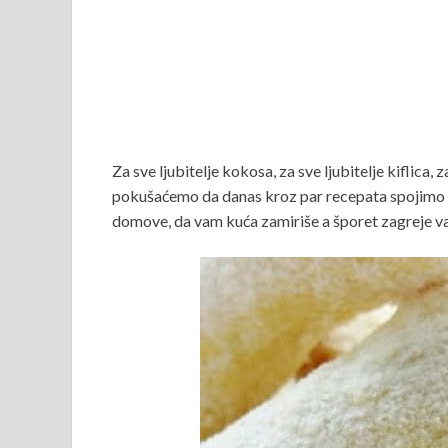
Za sve ljubitelje kokosa, za sve ljubitelje kiflica,
pokušaćemo da danas kroz par recepata spojimo n
domove, da vam kuća zamiriše a šporet zagreje vaš 