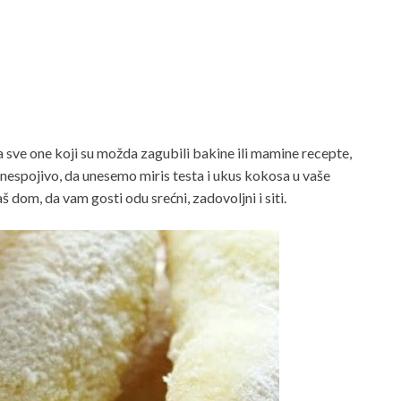
 za sve one koji su možda zagubili bakine ili mamine recepte,
espojivo, da unesemo miris testa i ukus kokosa u vaše
dom, da vam gosti odu srećni, zadovoljni i siti.