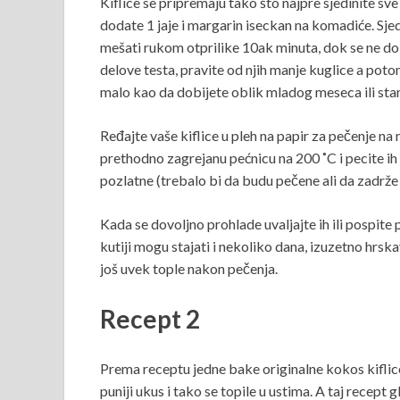
Kiflice se pripremaju tako što najpre sjedinite sv
dodate 1 jaje i margarin iseckan na komadiće. Sj
mešati rukom otprilike 10ak minuta, dok se ne d
delove testa, pravite od njih manje kuglice a potom 
malo kao da dobijete oblik mladog meseca ili stan
Ređajte vaše kiflice u pleh na papir za pečenje n
prethodno zagrejanu pećnicu na 200 ˚C i pecite ih 
pozlatne (trebalo bi da budu pečene ali da zadrže 
Kada se dovoljno prohlade uvaljajte ih ili pospite p
kutiji mogu stajati i nekoliko dana, izuzetno hrsk
još uvek tople nakon pečenja.
Recept 2
Prema receptu jedne bake originalne kokos kiflice
puniji ukus i tako se topile u ustima. A taj recept