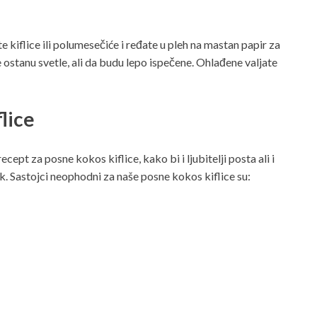
te kiflice ili polumesečiće i ređate u pleh na mastan papir za
 ostanu svetle, ali da budu lepo ispečene. Ohlađene valjate
lice
ept za posne kokos kiflice, kako bi i ljubitelji posta ali i
k. Sastojci neophodni za naše posne kokos kiflice su: