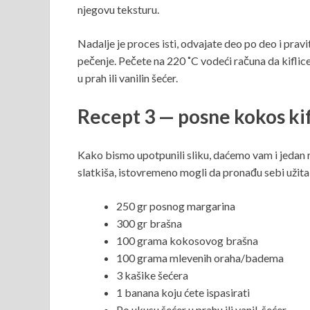
njegovu teksturu.
Nadalje je proces isti, odvajate deo po deo i pravi
pečenje. Pečete na 220 ˚C vodeći računa da kiflice
u prah ili vanilin šećer.
Recept 3 — posne kokos kif
Kako bismo upotpunili sliku, daćemo vam i jedan rec
slatkiša, istovremeno mogli da pronađu sebi užita
250 gr posnog margarina
300 gr brašna
100 grama kokosovog brašna
100 grama mlevenih oraha/badema
3 kašike šećera
1 banana koju ćete ispasirati
Po ukusu šećer u prahu ili vanil-šećer