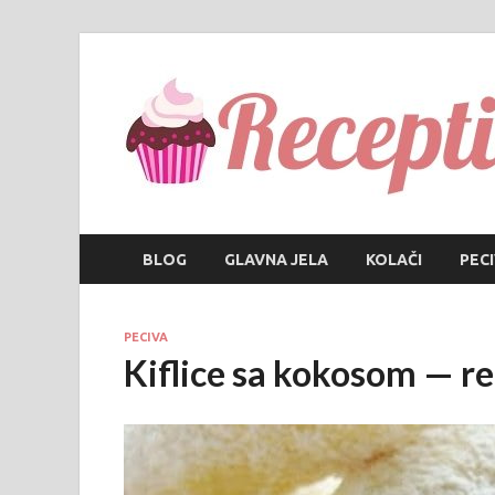
BLOG
GLAVNA JELA
KOLAČI
PEC
PECIVA
Kiflice sa kokosom — re