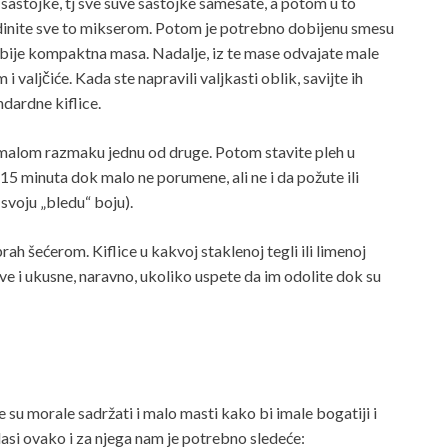
e sastojke, tj sve suve sastojke samešate, a potom u to
edinite sve to mikserom. Potom je potrebno dobijenu smesu
obije kompaktna masa. Nadalje, iz te mase odvajate male
i valjčiće. Kada ste napravili valjkasti oblik, savijte ih
dardne kiflice.
a malom razmaku jednu od druge. Potom stavite pleh u
15 minuta dok malo ne porumene, ali ne i da požute ili
svoju „bledu“ boju).
rah šećerom. Kiflice u kakvoj staklenoj tegli ili limenoj
ave i ukusne, naravno, ukoliko uspete da im odolite dok su
 su morale sadržati i malo masti kako bi imale bogatiji i
 glasi ovako i za njega nam je potrebno sledeće: