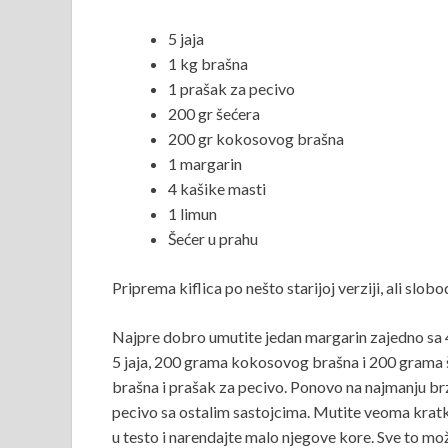
5 jaja
1 kg brašna
1 prašak za pecivo
200 gr šećera
200 gr kokosovog brašna
1 margarin
4 kašike masti
1 limun
Šećer u prahu
Priprema kiflica po nešto starijoj verziji, ali slo
Najpre dobro umutite jedan margarin zajedno sa 4
5 jaja, 200 grama kokosovog brašna i 200 grama šeć
brašna i prašak za pecivo. Ponovo na najmanju br
pecivo sa ostalim sastojcima. Mutite veoma kratko
u testo i narendajte malo njegove kore. Sve to mož