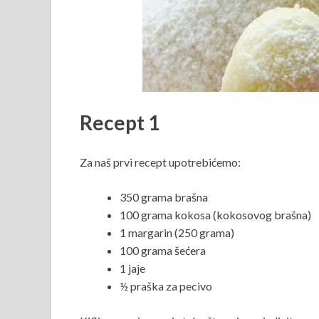
Recept 1
Za naš prvi recept upotrebićemo:
350 grama brašna
100 grama kokosa (kokosovog brašna)
1 margarin (250 grama)
100 grama šećera
1 jaje
½ praška za pecivo