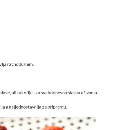
avlja ravnodušnim.
lave, ali takodje i za svakodnevna slasna uživanja.
ija a najjednostavnija za pripremu.