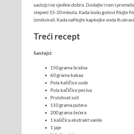
sastojci ne sjedine dobro. Dodajte i rum i promeša
stepeni 15-20 minuta. Kada budu gotovi filujte filo
izmiksirali. Kada nafilujte kapkejke onda ih ukra
Treći recept
Sastojci
:
150 grama brašna
60 grama kakaa
Pola kašičice sode
Pola kačičice peciva
Prstohvat soli
110 grama putera
200 grama šećera
1 kašičica ekstrakt vanile
1 jaje