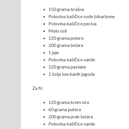
150 grama brašna
Polovina kašičice sode bikarbone
Polovina kašičice peciva
Malo soli
120 grama putera
200 grama šećera
1 jaje
Polovina kašičice vanile
120 grama pavlake
1 šolja iseckanih jagoda
Za fil
120 grama krem sira
60 grama putera
200 grama prah šećera
Polovina kašičice vanile