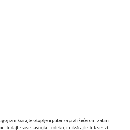
ugoj izmiksirajte otopljeni puter sa prah šećerom, zatim
no dodajte suve sastojke i mleko, i miksirajte dok se svi