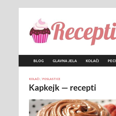
BLOG
GLAVNA JELA
KOLAČI
PEC
KOLAČI
/
POSLASTICE
Kapkejk — recepti