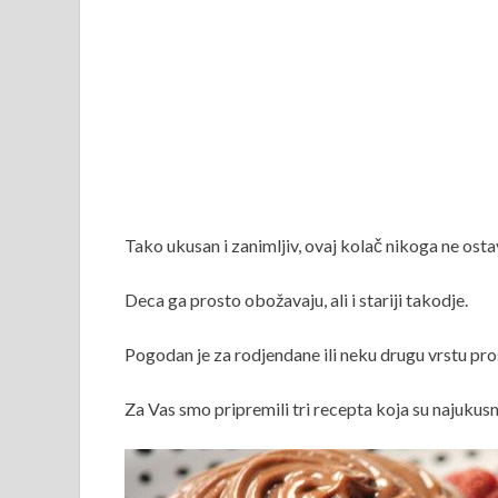
Tako ukusan i zanimljiv, ovaj kolač nikoga ne ost
Deca ga prosto obožavaju, ali i stariji takodje.
Pogodan je za rodjendane ili neku drugu vrstu pros
Za Vas smo pripremili tri recepta koja su najukusn