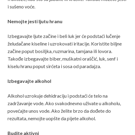
i sušeno voće.
Nemojte jesti ljutu hranu
Izbegavajte ljute začine i beli luk jer će podstaći lučenje
želudačane kiseline i uzrokovati iritacije. Koristite biljne
začine poput bosiljka, ruzmarina, tamjana ili lovora.
Takođe izbegavajte biber, muškatni oraščić, luk, senf i
kiselu hranu poput sirćeta i sosa od paradajza.
Izbegavajte alkohol
Alkohol uzrokuje dehidraciju i podstaći će telo na
zadržavanje vode. Ako svakodnevno uživate u alkoholu,
povećajte unos vode. Ako želite brzo da dođete do
rezultata, nemojte uopšte da pijete alkohol.
Budite aktivni