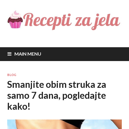
Recepti za jela
Najbolji recepti za sve vrste jela
MAIN MENU
BLOG
Smanjite obim struka za
samo 7 dana, pogledajte
kako!