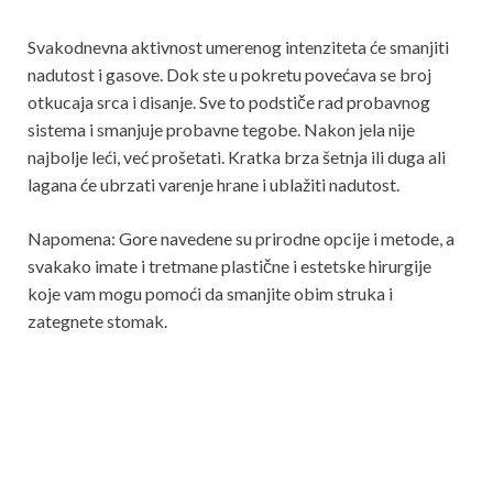
Svakodnevna aktivnost umerenog intenziteta će smanjiti
nadutost i gasove. Dok ste u pokretu povećava se broj
otkucaja srca i disanje. Sve to podstiče rad probavnog
sistema i smanjuje probavne tegobe. Nakon jela nije
najbolje leći, već prošetati. Kratka brza šetnja ili duga ali
lagana će ubrzati varenje hrane i ublažiti nadutost.
Napomena: Gore navedene su prirodne opcije i metode, a
svakako imate i tretmane plastične i estetske hirurgije
koje vam mogu pomoći da smanjite obim struka i
zategnete stomak.