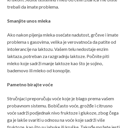
trebali da imate problema.
Smanjite unos mleka
Ako nakon pijenja mleka osećate nadutost, grčeve i imate
problema s gasovima, velika je verovatnoća da patite od
intolerancije na laktozu. Vašem telu nedostaje enzim
laktaza, potreban za razgradnju laktoze. Počnite piti
mleko koje sadrži manje laktoze kao što je sojino,
bademovo ili mleko od konoplje.
Pametno birajte voće
Stručnjaci preporučuju voće koje je blago prema vašem
probavnom sistemu. Bobičasto voće, grožđe i citrusno
voće sadrži podjednak nivo fruktoze i glukoze, zbog čega
ga je lakše svariti u odnosu na voće koje sadrži više
fruktoze, kao što su jabuke ili kruške. Takođe možete jesti