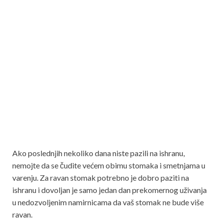
Ako poslednjih nekoliko dana niste pazili na ishranu,
nemojte da se čudite većem obimu stomaka i smetnjama u
varenju. Za ravan stomak potrebno je dobro paziti na
ishranu i dovoljan je samo jedan dan prekomernog uživanja
u nedozvoljenim namirnicama da vaš stomak ne bude više
ravan.