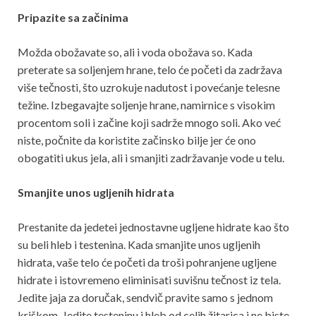
Pripazite sa začinima
Možda obožavate so, ali i voda obožava so. Kada
preterate sa soljenjem hrane, telo će početi da zadržava
više tečnosti, što uzrokuje nadutost i povećanje telesne
težine. Izbegavajte soljenje hrane, namirnice s visokim
procentom soli i začine koji sadrže mnogo soli. Ako već
niste, počnite da koristite začinsko bilje jer će ono
obogatiti ukus jela, ali i smanjiti zadržavanje vode u telu.
Smanjite unos ugljenih hidrata
Prestanite da jedetei jednostavne ugljene hidrate kao što
su beli hleb i testenina. Kada smanjite unos ugljenih
hidrata, vaše telo će početi da troši pohranjene ugljene
hidrate i istovremeno eliminisati suvišnu tečnost iz tela.
Jedite jaja za doručak, sendvič pravite samo s jednom
kriškom. Jedite testeninu i hleb od celih žitarica i ne biste