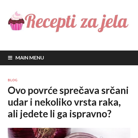
Recepti za jela
Najbolji recepti za sve vrste jela
MAIN MENU
BLOG
Ovo povrće sprečava srčani
udar i nekoliko vrsta raka,
ali jedete li ga ispravno?