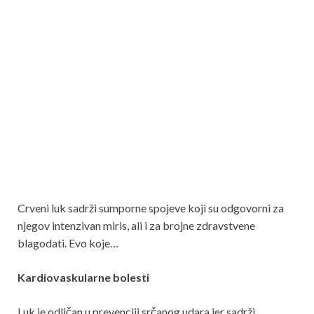
Crveni luk sadrži sumporne spojeve koji su odgovorni za
njegov intenzivan miris, ali i za brojne zdravstvene
blagodati. Evo koje…
Kardiovaskularne bolesti
Luk je odličan u prevenciji srčanog udara jer sadrži