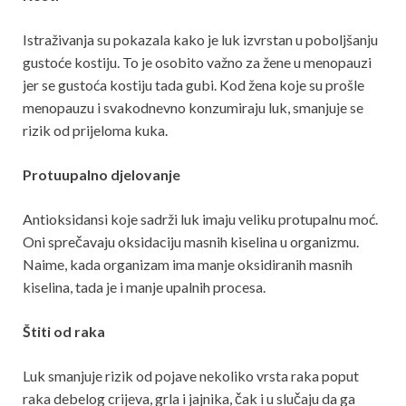
Istraživanja su pokazala kako je luk izvrstan u poboljšanju
gustoće kostiju. To je osobito važno za žene u menopauzi
jer se gustoća kostiju tada gubi. Kod žena koje su prošle
menopauzu i svakodnevno konzumiraju luk, smanjuje se
rizik od prijeloma kuka.
Protuupalno djelovanje
Antioksidansi koje sadrži luk imaju veliku protupalnu moć.
Oni sprečavaju oksidaciju masnih kiselina u organizmu.
Naime, kada organizam ima manje oksidiranih masnih
kiselina, tada je i manje upalnih procesa.
Štiti od raka
Luk smanjuje rizik od pojave nekoliko vrsta raka poput
raka debelog crijeva, grla i jajnika, čak i u slučaju da ga