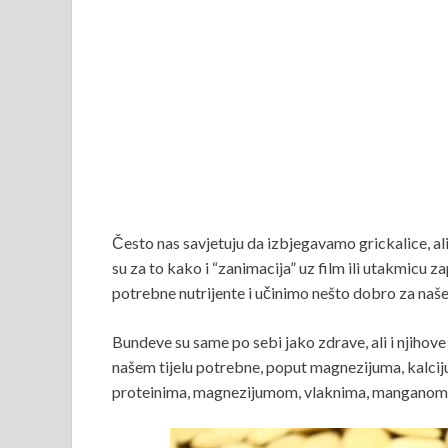
Često nas savjetuju da izbjegavamo grickalice, al
su za to kako i “zanimacija” uz film ili utakmicu
potrebne nutrijente i učinimo nešto dobro za naše
Bundeve su same po sebi jako zdrave, ali i njihov
našem tijelu potrebne, poput magnezijuma, kalcijum
proteinima, magnezijumom, vlaknima, manganom 