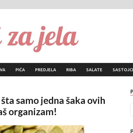
Recepti za
Najbolji recepti za sve vrs
IVA
PIĆA
PREDJELA
RIBA
SALATE
SASTOJC
 šta samo jedna šaka ovih
aš organizam!