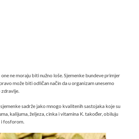
i one ne moraju biti nužno loše. Sjemenke bundeve primjer
 zapravo može biti odličan način da u organizam unesemo
 zdravlje.
e sjemenke sadrže jako mnogo kvalitenih sastojaka koje su
a, kalijuma, željeza, cinka i vitamina K. također, obiluju
i fosforom.