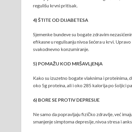
regulišu krvni pritisak.
4) ŠTITE OD DIJABETESA
Sjemenke bundeve su bogate zdravim nezasićenim m
efikasne u regulisanju nivoa šećera u krvi. Uprav
svakodnevno konzumiranje.
5) POMAŽU KOD MRŠAVLjENjA
Kako su izuzetno bogate vlaknima i proteinima, d
oko 5g proteina, ali i oko 285 kalorija po šoljici 
6) BORE SE PROTIV DEPRESIJE
Ne samo da popravljaju fizičko zdravlje, već imaju
smanjenje simptoma depresije, nivoa stresa i anks