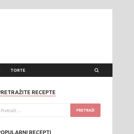
 jela
te jela
I
TORTE
PRETRAŽITE RECEPTE
POPULARNI RECEPTI