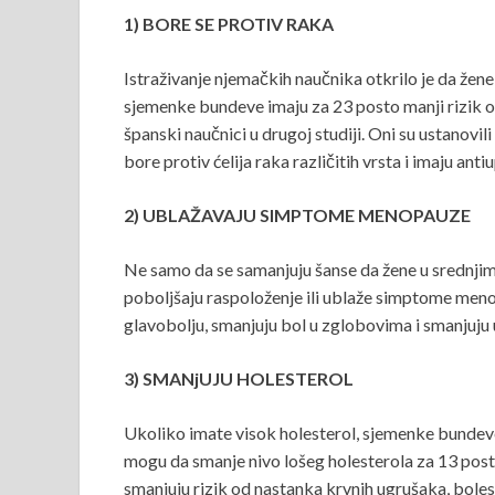
1) BORE SE PROTIV RAKA
Istraživanje njemačkih naučnika otkrilo je da že
sjemenke bundeve imaju za 23 posto manji rizik od
španski naučnici u drugoj studiji. Oni su ustanovi
bore protiv ćelija raka različitih vrsta i imaju anti
2) UBLAŽAVAJU SIMPTOME MENOPAUZE
Ne samo da se samanjuju šanse da žene u srednji
poboljšaju raspoloženje ili ublaže simptome men
glavobolju, smanjuju bol u zglobovima i smanjuju
3) SMANjUJU HOLESTEROL
Ukoliko imate visok holesterol, sjemenke bundeve 
mogu da smanje nivo lošeg holesterola za 13 post
smanjuju rizik od nastanka krvnih ugrušaka, bole