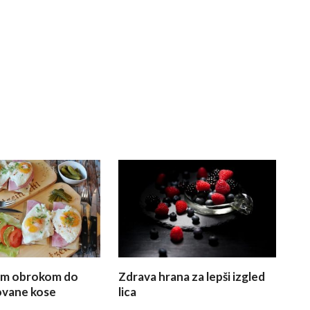
im obrokom do
Zdrava hrana za lepši izgled
ovane kose
lica