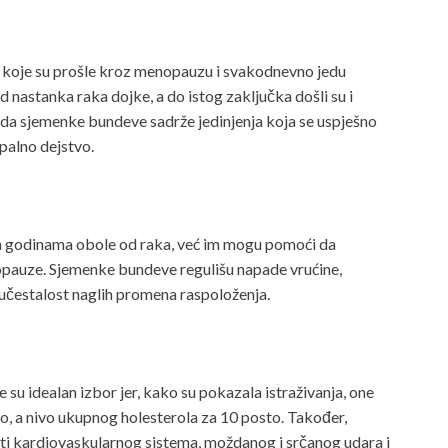
ne koje su prošle kroz menopauzu i svakodnevno jedu
 nastanka raka dojke, a do istog zaključka došli su i
li da sjemenke bundeve sadrže jedinjenja koja se uspješno
upalno dejstvo.
m godinama obole od raka, već im mogu pomoći da
opauze. Sjemenke bundeve regulišu napade vrućine,
 učestalost naglih promena raspoloženja.
su idealan izbor jer, kako su pokazala istraživanja, one
o, a nivo ukupnog holesterola za 10 posto. Također,
sti kardiovaskularnog sistema, moždanog i srčanog udara i