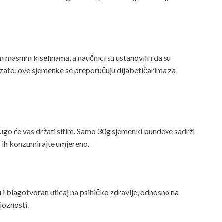
asnim kiselinama, a naučnici su ustanovili i da su
o zato, ove sjemenke se preporučuju dijabetičarima za
ugo će vas držati sitim. Samo 30g sjemenki bundeve sadrži
pa ih konzumirajte umjereno.
 i blagotvoran uticaj na psihičko zdravlje, odnosno na
ioznosti.