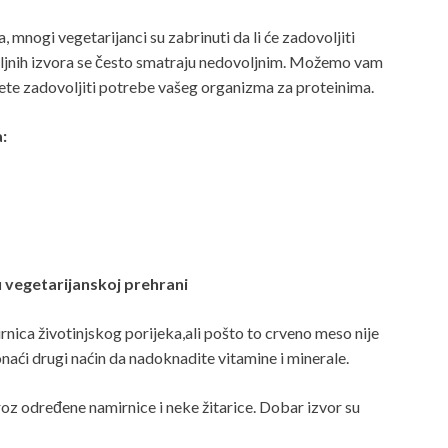
 mnogi vegetarijanci su zabrinuti da li će zadovoljiti
iljnih izvora se često smatraju nedovoljnim. Možemo vam
žete zadovoljiti potrebe vašeg organizma za proteinima.
:
u vegetarijanskoj prehrani
rnica životinjskog porijeka,ali pošto to crveno meso nije
naći drugi naćin da nadoknadite vitamine i minerale.
oz određene namirnice i neke žitarice. Dobar izvor su