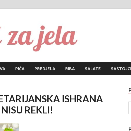
Recepti za
Najbolji recepti za sve vrs
IVA
PIĆA
PREDJELA
RIBA
SALATE
SASTOJC
VEGETARIJANSKA ISHRANA
 NISU REKLI!