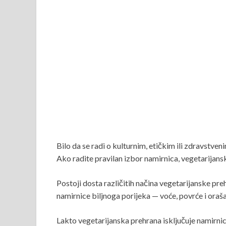
Bilo da se radi o kulturnim, etičkim ili zdravstve
Ako radite pravilan izbor namirnica, vegetarijans
Postoji dosta različitih načina vegetarijanske preh
namirnice biljnoga porijeka — voće, povrće i oraš
Lakto vegetarijanska prehrana isključuje namirnice