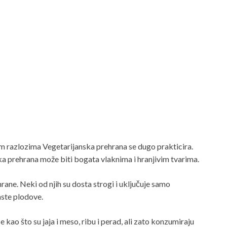
nim razlozima Vegetarijanska prehrana se dugo prakticira.
ka prehrana može biti bogata vlaknima i hranjivim tvarima.
rane. Neki od njih su dosta strogi i uključuje samo
aste plodove.
 kao što su jaja i meso, ribu i perad, ali zato konzumiraju