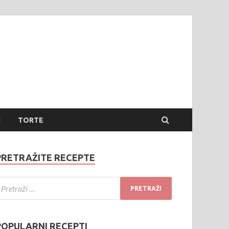
 jela
te jela
I
TORTE
PRETRAŽITE RECEPTE
POPULARNI RECEPTI