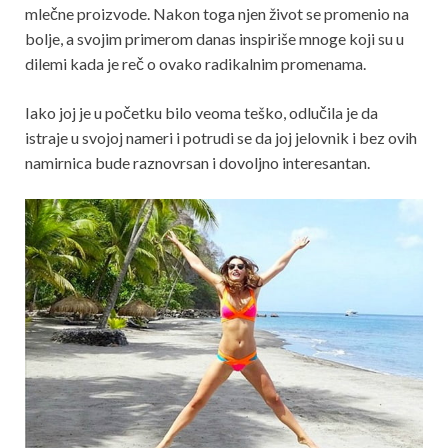
mlečne proizvode. Nakon toga njen život se promenio na
bolje, a svojim primerom danas inspiriše mnoge koji su u
dilemi kada je reč o ovako radikalnim promenama.
Iako joj je u početku bilo veoma teško, odlučila je da
istraje u svojoj nameri i potrudi se da joj jelovnik i bez ovih
namirnica bude raznovrsan i dovoljno interesantan.