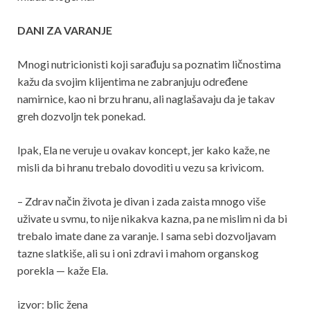
DANI ZA VARANJE
Mnogi nutricionisti koji sarađuju sa poznatim ličnostima
kažu da svojim klijentima ne zabranjuju određene
namirnice, kao ni brzu hranu, ali naglašavaju da je takav
greh dozvoljn tek ponekad.
Ipak, Ela ne veruje u ovakav koncept, jer kako kaže, ne
misli da bi hranu trebalo dovoditi u vezu sa krivicom.
– Zdrav način života je divan i zada zaista mnogo više
uživate u svmu, to nije nikakva kazna, pa ne mislim ni da bi
trebalo imate dane za varanje. I sama sebi dozvoljavam
tazne slatkiše, ali su i oni zdravi i mahom organskog
porekla — kaže Ela.
izvor: blic žena