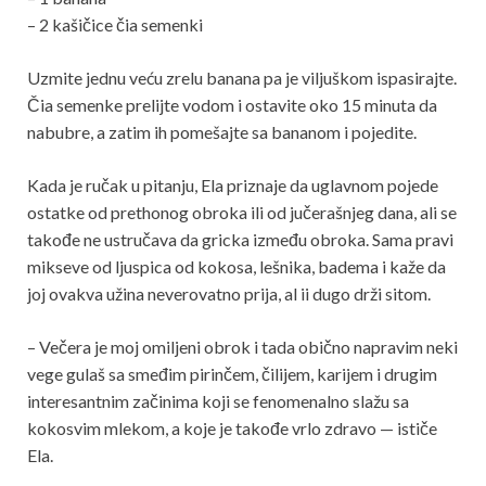
– 2 kašičice čia semenki
Uzmite jednu veću zrelu banana pa je viljuškom ispasirajte.
Čia semenke prelijte vodom i ostavite oko 15 minuta da
nabubre, a zatim ih pomešajte sa bananom i pojedite.
Kada je ručak u pitanju, Ela priznaje da uglavnom pojede
ostatke od prethonog obroka ili od jučerašnjeg dana, ali se
takođe ne ustručava da gricka između obroka. Sama pravi
mikseve od ljuspica od kokosa, lešnika, badema i kaže da
joj ovakva užina neverovatno prija, al ii dugo drži sitom.
– Večera je moj omiljeni obrok i tada obično napravim neki
vege gulaš sa smeđim pirinčem, čilijem, karijem i drugim
interesantnim začinima koji se fenomenalno slažu sa
kokosvim mlekom, a koje je takođe vrlo zdravo — ističe
Ela.