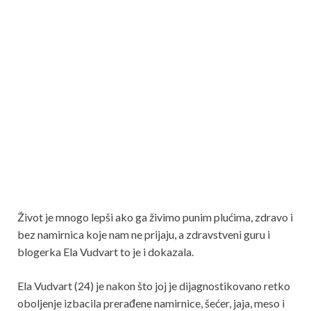
Život je mnogo lepši ako ga živimo punim plućima, zdravo i
bez namirnica koje nam ne prijaju, a zdravstveni guru i
blogerka Ela Vudvart to je i dokazala.
Ela Vudvart (24) je nakon što joj je dijagnostikovano retko
oboljenje izbacila prerađene namirnice, šećer, jaja, meso i