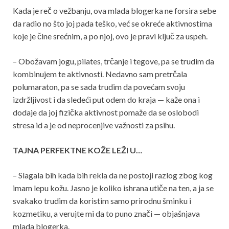
Kada je reč o vežbanju, ova mlada blogerka ne forsira sebe
da radio no što joj pada teško, već se okreće aktivnostima
koje je čine srećnim, a po njoj, ovo je pravi ključ za uspeh.
– Obožavam jogu, pilates, trčanje i tegove, pa se trudim da
kombinujem te aktivnosti. Nedavno sam pretrčala
polumaraton, pa se sada trudim da povećam svoju
izdržljivost i da sledeći put odem do kraja — kaže ona i
dodaje da joj fizička aktivnost pomaže da se oslobodi
stresa id a je od neprocenjive važnosti za psihu.
TAJNA PERFEKTNE KOŽE LEŽI U…
– Slagala bih kada bih rekla da ne postoji razlog zbog kog
imam lepu kožu. Jasno je koliko ishrana utiče na ten, a ja se
svakako trudim da koristim samo prirodnu šminku i
kozmetiku, a verujte mi da to puno znači — objašnjava
mlada blogerka.