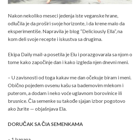
Nakon nekoliko meseci jedenja iste veganske hrane,
odlučila je da proširi svoje horizonte, i da krene malo da
eksperimentiše. Napravila je blog “Deliciously Ella”, na
kom deli svoje recepte i iskustva sa drugima.
Ekipa Daily mail-a posetila je Elu i porazgovarala sa njom o
tome kako započinje dan i kako izgleda njen dnevni meni.
– U zavisnosti od toga kakav me dan očekuje biram i meni.
Obično pojedem ovsenu kašu sa bademovim mlekom i
puterom, a dodam i neko voće uglavnom borovinice ili
brusnice. Čia semenke su takođe sjajan izbor pogotovo
ako žurite — objašnjava Ela.
DORUČAK SA ČIA SEMENKAMA
– 1 banana