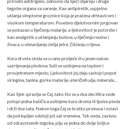
prirodni adstrigens, odnosno da liječi dijareju i druge
tegobe organa za varenje. Kao antipiretik, uspješno
uklanja simptome groznice koja je praćena drhtavicom i
visokom temperaturom. Posebno djelotvornim jorgovan
se pokazao u liječenju malarije, a ljekovitost je potvrdio i
kao analgetik u uklanjanju bolova, u liječenju reume i
živaca, u obnavljanju ćelija jetre, čišćenju crijeva.
Kora drveta skida se u rano proljeće ili u jesen nakon
sazrijevanja plodova. Suši se usitnjena na toplom i
provjetrenom mjestu. Ljekovitost joj daju sastojci poput
siringina, tanina, gorke materije, eteričnih ulja, minerala…
Kao lijek spravlja se čaj, tako što se u dva decilitra vode
potopi jedna kašičica usitnjene kore drveta ili ljuske ploda
i drži dva sata. Nakon toga čaj se kratko prokuva i ostavi
da poklopljen odstoji još sat vremena. Tek onda, zavisno
od zdravstvenih tegoba, piju se jedna do dvije šoljice