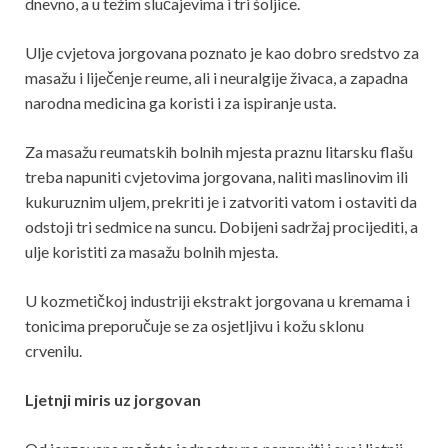
dnevno, a u težim slučajevima i tri šoljice.
Ulje cvjetova jorgovana poznato je kao dobro sredstvo za
masažu i liječenje reume, ali i neuralgije živaca, a zapadna
narodna medicina ga koristi i za ispiranje usta.
Za masažu reumatskih bolnih mjesta praznu litarsku flašu
treba napuniti cvjetovima jorgovana, naliti maslinovim ili
kukuruznim uljem, prekriti je i zatvoriti vatom i ostaviti da
odstoji tri sedmice na suncu. Dobijeni sadržaj procijediti, a
ulje koristiti za masažu bolnih mjesta.
U kozmetičkoj industriji ekstrakt jorgovana u kremama i
tonicima preporučuje se za osjetljivu i kožu sklonu
crvenilu.
Ljetnji miris uz jorgovan