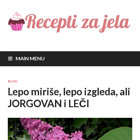
Recepti za jela
Najbolji recepti za sve vrste jela
MAIN MENU
BLOG
Lepo miriše, lepo izgleda, ali
JORGOVAN i LEČI