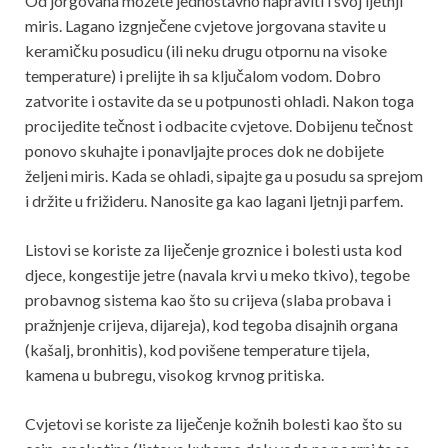
Od jorgovana možete jednostavno napraviti i svoj ljetnji
miris. Lagano izgnječene cvjetove jorgovana stavite u
keramičku posudicu (ili neku drugu otpornu na visoke
temperature) i prelijte ih sa ključalom vodom. Dobro
zatvorite i ostavite da se u potpunosti ohladi. Nakon toga
procijedite tečnost i odbacite cvjetove. Dobijenu tečnost
ponovo skuhajte i ponavljajte proces dok ne dobijete
željeni miris. Kada se ohladi, sipajte ga u posudu sa sprejom
i držite u frižideru. Nanosite ga kao lagani ljetnji parfem.
Listovi se koriste za liječenje groznice i bolesti usta kod
djece, kongestije jetre (navala krvi u meko tkivo), tegobe
probavnog sistema kao što su crijeva (slaba probava i
pražnjenje crijeva, dijareja), kod tegoba disajnih organa
(kašalj, bronhitis), kod povišene temperature tijela,
kamena u bubregu, visokog krvnog pritiska.
Cvjetovi se koriste za liječenje kožnih bolesti kao što su