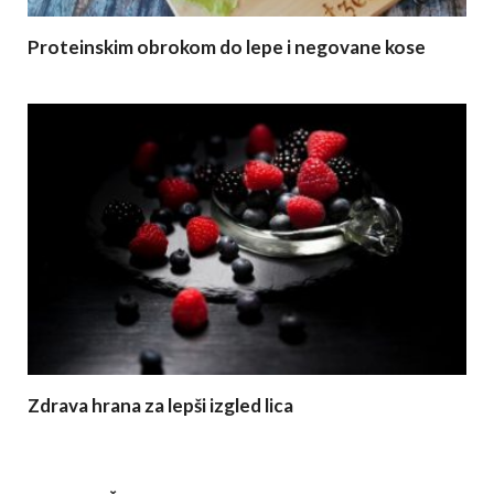
Proteinskim obrokom do lepe i negovane kose
Zdrava hrana za lepši izgled lica