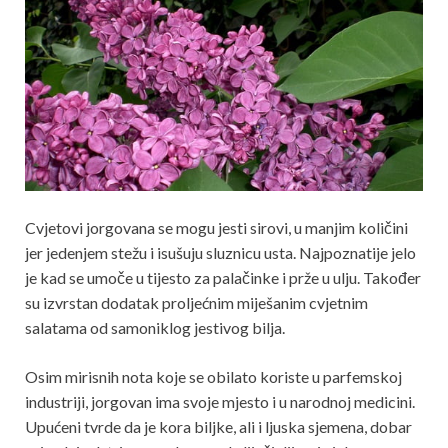
Cvjetovi jorgovana se mogu jesti sirovi, u manjim količini
jer jedenjem stežu i isušuju sluznicu usta. Najpoznatije jelo
je kad se umoče u tijesto za palačinke i prže u ulju. Također
su izvrstan dodatak proljećnim miješanim cvjetnim
salatama od samoniklog jestivog bilja.
Osim mirisnih nota koje se obilato koriste u parfemskoj
industriji, jorgovan ima svoje mjesto i u narodnoj medicini.
Upućeni tvrde da je kora biljke, ali i ljuska sjemena, dobar