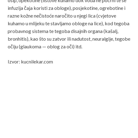
osip, opekotine (listove kuhamo dok voda ne pocrni te se
infuzija čaja koristi za obloge), posjekotine, ogrebotine i
razne kožne nečistoće naročito u njegi lica (cvjetove
kuhamo u mlijeku te stavljamo obloge na lice), kod tegoba
probavnog sistema te tegoba disajnih organa (kašalj,
bronhitis), kao što su zatvor ili nadutost, neuralgije, tegobe
očiju (glaukoma — oblog za oči) itd.
Izvor: kucnilekar.com