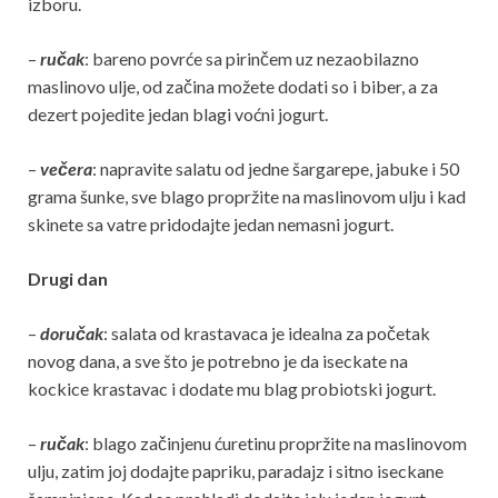
izboru.
–
ručak
: bareno povrće sa pirinčem uz nezaobilazno
maslinovo ulje, od začina možete dodati so i biber, a za
dezert pojedite jedan blagi voćni jogurt.
–
večera
: napravite salatu od jedne šargarepe, jabuke i 50
grama šunke, sve blago propržite na maslinovom ulju i kad
skinete sa vatre pridodajte jedan nemasni jogurt.
Drugi dan
–
doručak
: salata od krastavaca je idealna za početak
novog dana, a sve što je potrebno je da iseckate na
kockice krastavac i dodate mu blag probiotski jogurt.
–
ručak
: blago začinjenu ćuretinu propržite na maslinovom
ulju, zatim joj dodajte papriku, paradajz i sitno iseckane