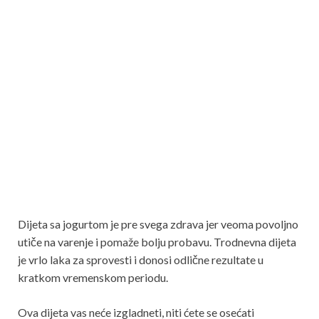
Dijeta sa jogurtom je pre svega zdrava jer veoma povoljno
utiče na varenje i pomaže bolju probavu. Trodnevna dijeta
je vrlo laka za sprovesti i donosi odlične rezultate u
kratkom vremenskom periodu.
Ova dijeta vas neće izgladneti, niti ćete se osećati