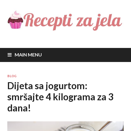
Recepti za jela
Najbolji recepti za sve vrste jela
MAIN MENU
BLOG
Dijeta sa jogurtom:
smršajte 4 kilograma za 3
dana!