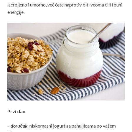
iscrpljeno i umorno, već ćete naprotiv biti veoma čili i puni
energije.
Prvi dan
–
doručak
: niskomasni jogurt sa pahuljicama po vašem