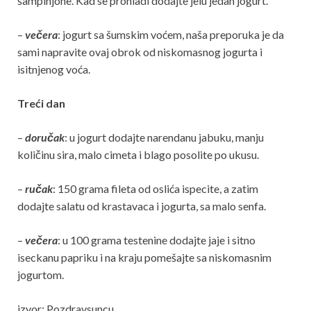
šampinjone. Kad se prohladi dodajte jelu jedan jogurt.
–
večera
: jogurt sa šumskim voćem, naša preporuka je da
sami napravite ovaj obrok od niskomasnog jogurta i
isitnjenog voća.
Treći dan
–
doručak
: u jogurt dodajte narendanu jabuku, manju
količinu sira, malo cimeta i blago posolite po ukusu.
–
ručak
: 150 grama fileta od oslića ispecite, a zatim
dodajte salatu od krastavaca i jogurta, sa malo senfa.
–
večera
: u 100 grama testenine dodajte jaje i sitno
iseckanu papriku i na kraju pomešajte sa niskomasnim
jogurtom.
izvor: Pozdravsuncu