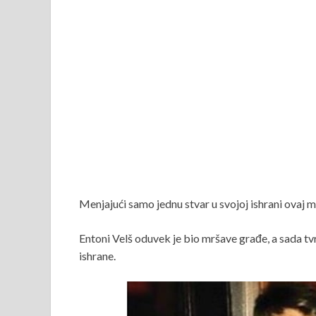
Menjajući samo jednu stvar u svojoj ishrani ovaj m
Entoni Velš oduvek je bio mršave građe, a sada tvrd
ishrane.