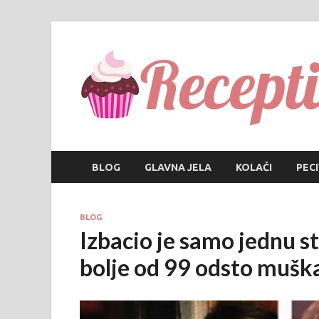
BLOG
GLAVNA JELA
KOLAČI
PEC
BLOG
Izbacio je samo jednu st
bolje od 99 odsto mušk