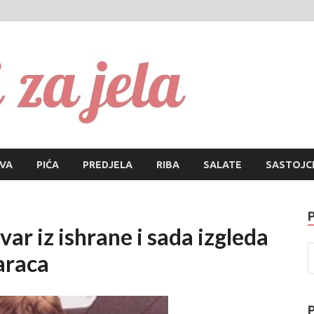
Recepti za
Najbolji recepti za sve vrs
IVA
PIĆA
PREDJELA
RIBA
SALATE
SASTOJC
var iz ishrane i sada izgleda
araca