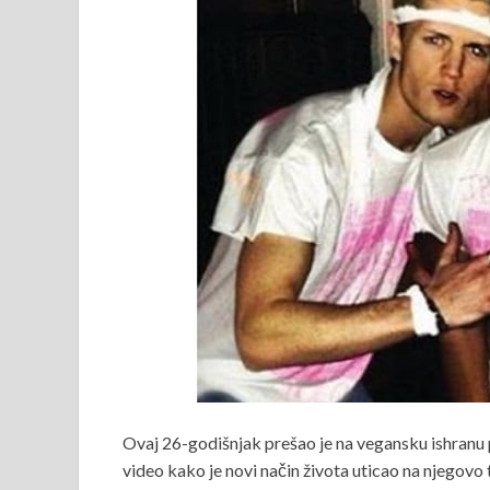
Ovaj 26-godišnjak prešao je na vegansku ishranu pr
video kako je novi način života uticao na njegovo t