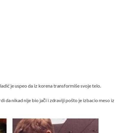
ladić je uspeo da iz korena transformiše svoje telo.
i da nikad nije bio jači i zdraviji pošto je izbacio meso iz