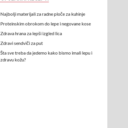
Najbolji materijali za radne ploče za kuhinje
Proteinskim obrokom do lepe i negovane kose
Zdrava hrana za lepši izgled lica
Zdravi sendviči za put
Šta sve treba da jedemo kako bismo imali lepu i
zdravu kožu?