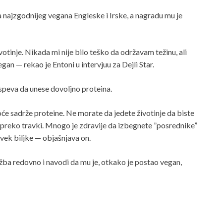
najzgodnijeg vegana Engleske i Irske, a nagradu mu je
votinje. Nikada mi nije bilo teško da održavam težinu, ali
gan — rekao je Entoni u intervjuu za Dejli Star.
speva da unese dovoljno proteina.
voće sadrže proteine. Ne morate da jedete životinje da biste
e, preko travki. Mnogo je zdravije da izbegnete ”posrednike”
uvek biljke — objašnjava on.
ežba redovno i navodi da mu je, otkako je postao vegan,