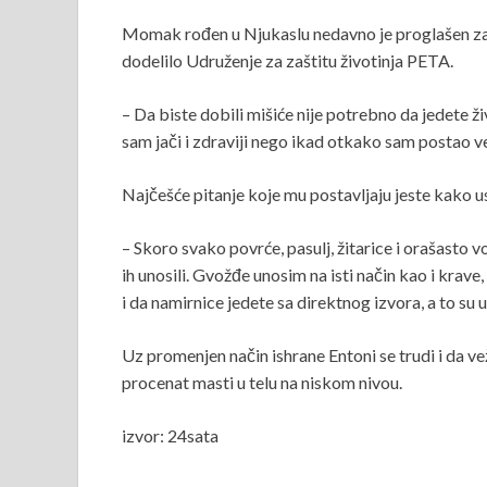
Momak rođen u Njukaslu nedavno je proglašen za 
dodelilo Udruženje za zaštitu životinja PETA.
– Da biste dobili mišiće nije potrebno da jedete ži
sam jači i zdraviji nego ikad otkako sam postao ve
Najčešće pitanje koje mu postavljaju jeste kako u
– Skoro svako povrće, pasulj, žitarice i orašasto 
ih unosili. Gvožđe unosim na isti način kao i krav
i da namirnice jedete sa direktnog izvora, a to su 
Uz promenjen način ishrane Entoni se trudi i da v
procenat masti u telu na niskom nivou.
izvor: 24sata